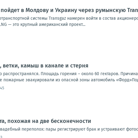
пойдет в Молдову и Украину через румынскую Tran
транспортной системы Transgaz намерен войти в состав акционеро
 LNG — это крупный американский проект...
, ветки, камыш в канале и стерня
о распространялся. Площадь горения – около 60 гектаров. Причин
е пожарные эвакуировали из опасной зоны автомобиль «Форд»Под
:45
ата, похожая на две бесконечности
 свадебный переполох: пары регистрируют брак и устраивают фотос
33