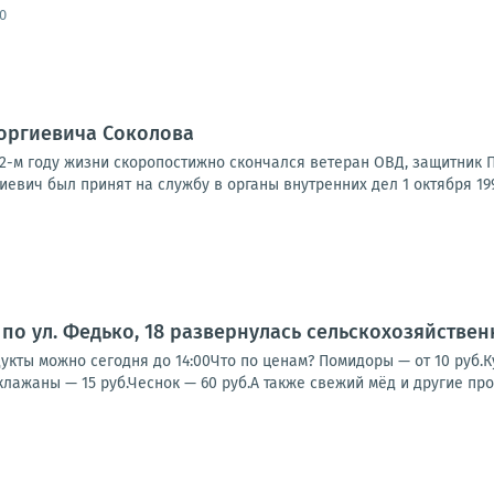
0
еоргиевича Соколова
а 62-м году жизни скоропостижно скончался ветеран ОВД, защитник
иевич был принят на службу в органы внутренних дел 1 октября 1992
по ул. Федько, 18 развернулась сельскохозяйстве
кты можно сегодня до 14:00Что по ценам? Помидоры — от 10 руб.Кук
клажаны — 15 руб.Чеснок — 60 руб.А также свежий мёд и другие прод