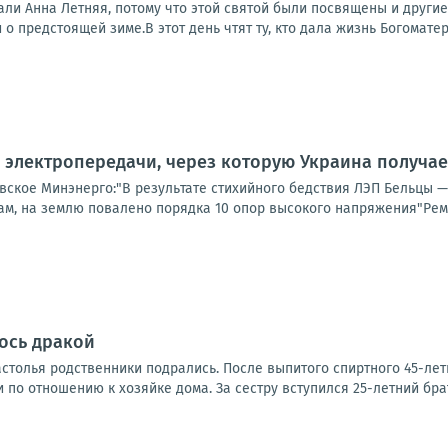
али Анна Летняя, потому что этой святой были посвящены и други
 о предстоящей зиме.В этот день чтят ту, кто дала жизнь Богоматери
электропередачи, через которую Украина получае
вское Минэнерго:"В результате стихийного бедствия ЛЭП Бельцы 
м, на землю повалено порядка 10 опор высокого напряжения"Ремон
ось дракой
астолья родственники подрались. После выпитого спиртного 45-лет
по отношению к хозяйке дома. За сестру вступился 25-летний брат.