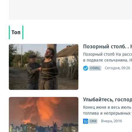
Топ
Позорный столб. .
Позорный столб На рассв
в подвале сельчанина. Н
Сегодня, 09:26
ОФИЦ.
Улыбайтесь, господ
Конец июня и весь июль
топлива и непрерывных у
Вчера, 20:16
СМИ