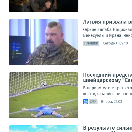
Латвия призвала в
Офицер штаба Национальн
Венесуэлы и Ирана. Янис
Сегодня, 09:10
ПАБЛИКИ
Последний предст
швейцарскому "Сан
В первом матче третьег
кстати, остались не оче
Вчера, 22:03
СМИ
В результате силь