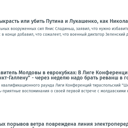
ыкрасть или убить Путина и Лукашенко, как Никол
ых вооруженных сил Янис Сладиньш, заявил, что нужно избавиться
 в конце добавил, что сожалеет, что военный диктатор Зеленский до
авитель Молдовы в еврокубках: В Лиге Конференц
кт-Галлену" - через неделю надо брать реванш в г
о квалификационного раунда Лиги Конференций тираспольский "Ше
нь-приятные воспоминания о своей первой встрече с молдавскими к
ных порывов ветра повреждена линия электроперед