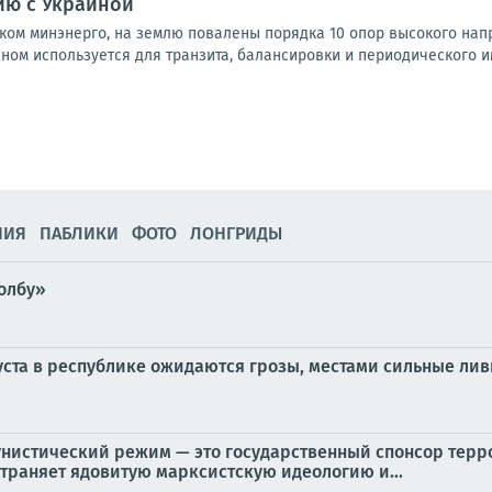
ию с Украиной
ком минэнерго, на землю повалены порядка 10 опор высокого напр
ном используется для транзита, балансировки и периодического им
НИЯ
ПАБЛИКИ
ФОТО
ЛОНГРИДЫ
олбу»
вгуста в республике ожидаются грозы, местами сильные лив
унистический режим — это государственный спонсор терр
траняет ядовитую марксистскую идеологию и...