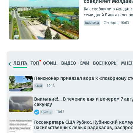
соединяет Молдав
Как сообщили в молдавс
семи дней.Линия в основ
Сегодня, 10:03
ПАБЛИКИ
ЛЕНТА
ТОП
ОФИЦ.
ВИДЕО
СМИ
ВОЕНКОРЫ
МНЕ
Пенсионер привязал вора к «позорному ст
10:13
СМИ
Внимание!. . В течение дня и вечером 7 а
секунду
10:13
ОФИЦ.
Госсекретарь США Рубио:. Кубинский комм
насильственных левых радикалов, распрос