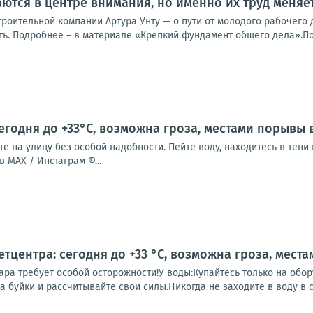
ются в центре внимания, но именно их труд меняе
роительной компании Артура Унту — о пути от молодого рабочего 
ть. Подробнее – в материале «Крепкий фундамент общего дела».Под
годня до +33°С, возможна гроза, местами порывы в
те на улицу без особой надобности. Пейте воду, находитесь в тен
 MAX / Инстаграм ©...
тцентра: сегодня до +33 °C, возможна гроза, места
ара требует особой осторожности!У воды:Купайтесь только на обо
а буйки и рассчитывайте свои силы.Никогда не заходите в воду в с