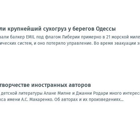
и крупнейший сухогруз у берегов Одессы
али балкер EMIL под флагом Либерии примерно в 21 морской миле 
ических систем, и оно потеряло управление. Во время эвакуации эк
 творчестве иностранных авторов
 детской литературы Алане Милне и Джанни Родари много интерес
са имени А.С. Макаренко. Об авторах и их произведениях...