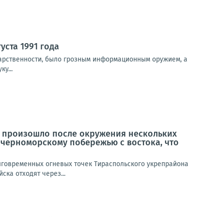
уста 1991 года
дарственности, было грозным информационным оружием, а
у...
 произошло после окружения нескольких
 черноморскому побережью с востока, что
олговременных огневых точек Тираспольского укрепрайона
ска отходят через...