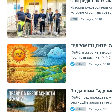
Они редко оказыва
История руководителя ст
которые строят на совес
Сегодня, 10:10
СМИ
ГИДРОМЕТЦЕНТР: Се
ГУпЧС: в жару не выходи
Подписывайся на ГУпЧС в
Сегодня, 10:10
ОФИЦ.
По данным Гидроме
ГУпЧС предупреждает: ж
секунду.Не заплывайте з
Сегодня, 10:50
ОФИЦ.