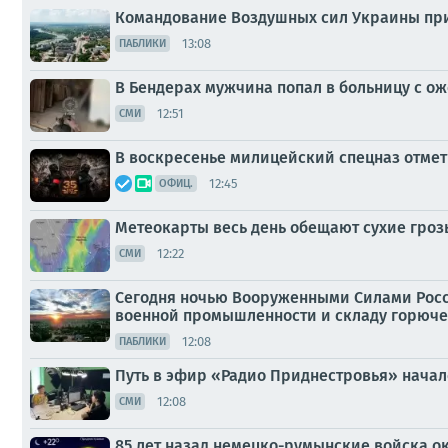
Командование Воздушных сил Украины призн
13:08
ПАБЛИКИ
В Бендерах мужчина попал в больницу с о
12:51
СМИ
В воскресенье милицейский спецназ отмет
12:45
ОФИЦ.
Метеокарты весь день обещают сухие гроз
12:22
СМИ
Сегодня ночью Вооруженными Силами Росс
военной промышленности и складу горюче
12:08
ПАБЛИКИ
Путь в эфир «Радио Приднестровья» начался
12:08
СМИ
85 лет назад немецко-румынские войска о