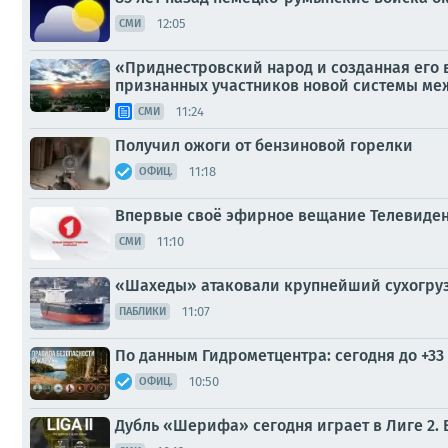
12:05
СМИ
«Приднестровский народ и созданная его 
признанных участников новой системы м
11:24
СМИ
Получил ожоги от бензиновой горелки
11:18
ОФИЦ.
Впервые своё эфирное вещание Телевидени
11:10
СМИ
«Шахеды» атаковали крупнейший сухогруз
11:07
ПАБЛИКИ
По данным Гидрометцентра: сегодня до +33 
10:50
ОФИЦ.
Дубль «Шерифа» сегодня играет в Лиге 2. 