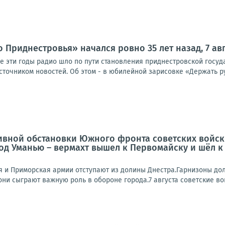
 Приднестровья» начался ровно 35 лет назад, 7 авг
се эти годы радио шло по пути становления приднестровской госу
точником новостей. Об этом - в юбилейной зарисовке «Держать рук
ивной обстановки Южного фронта советских войск
од Уманью – вермахт вышел к Первомайску и шёл к
-я и Приморская армии отступают из долины Днестра.Гарнизоны д
 они сыграют важную роль в обороне города.7 августа советские вой