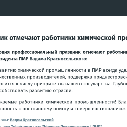
ик отмечают работники химической п
одня профессиональный праздник отмечают работни
зидента ПМР
Вадима Красносельского
:
звитию химической промышленности в ПМР всегда уде
чественных производителей, поддержка приднестровс
осится к числу приоритетов нашего государства. Глубо
собствовать развитию отрасли.
жаемые работники химической промышленности! Благ
овность к постоянному поиску и совершенствованию».
соны:
Вадим Красносельский
очник:
Telegram-канал "Новости Приднестровья | ПМР"