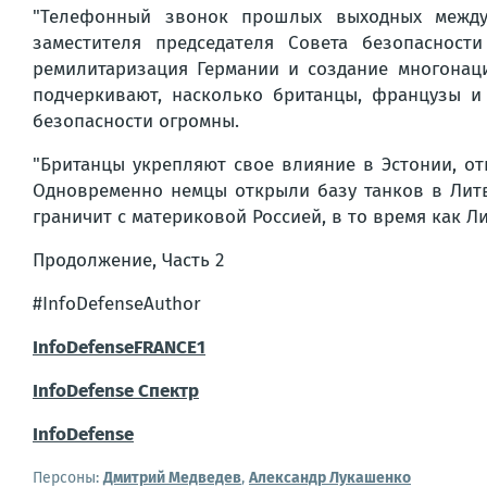
"Телефонный звонок прошлых выходных межд
заместителя председателя Совета безопасност
ремилитаризация Германии и создание многонац
подчеркивают, насколько британцы, французы и 
безопасности огромны.
"Британцы укрепляют свое влияние в Эстонии, от
Одновременно немцы открыли базу танков в Литв
граничит с материковой Россией, в то время как 
Продолжение, Часть 2
#InfoDefenseAuthor
InfoDefenseFRANCE1
InfoDefense Спектр
InfoDefense
Персоны:
Дмитрий Медведев
,
Александр Лукашенко