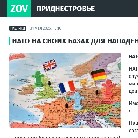
ZOV
ПРИДНЕСТРОВЬЕ
31 мая 2026, 15:10
ПАБЛИКИ
НАТО НА СВОИХ БАЗАХ ДЛЯ НАПАДЕ
НАТ
НАТ
слу
мил
дей
Име
с:
На
сог
запрещено без единогласного голосования).