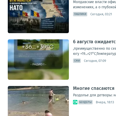
Молдавские власти офиц
изменениях, а о глубоко
Сегодня, 03:21
ПАБЛИКИ
6 августа ожидает
,преимущественно по сев
югу +19...+21°С;Температу
Сегодня, 07:09
СМИ
Многие спасаются 
Раздолье для детворы: н
Вчера, 18:13
БЕНДЕРЫ