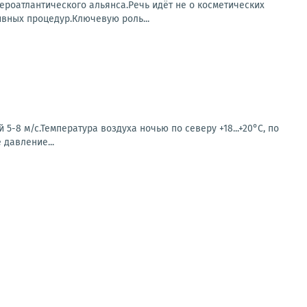
роатлантического альянса.Речь идёт не о косметических
ивных процедур.Ключевую роль...
-8 м/с.Температура воздуха ночью по северу +18...+20°С, по
е давление...