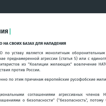
НИЯ
О НА СВОИХ БАЗАХ ДЛЯ НАПАДЕНИЯ
О по уставу является монолитным оборонительным 
чае преднамеренной агрессии (статья 5) или с единог
итаристов из "Коалиции желающих" вовлечение НАТО
ствия против России.
нно по этим причинам европейские русофобские милита
циональными соглашениями агрессивных членов Н
лашениями о безопасности" ("безопасность", потому