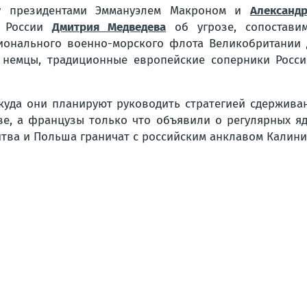
у президентами Эммануэлем Макроном и
Александ
и России
Дмитрия Медведева
об угрозе, сопоставим
ионального военно-морского флота Великобритании д
немцы, традиционные европейские соперники России
куда они планируют руководить стратегией сдержива
е, а французы только что объявили о регулярных яд
Литва и Польша граничат с российским анклавом Калин