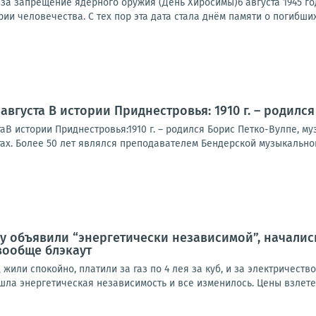
за запрещение ядерного оружия (День Хиросимы)6 августа 1945 г
ии человечества. С тех пор эта дата стала днём памяти о погибших 
августа В истории Приднестровья: 1910 г. – родилс
В истории Приднестровья:1910 г. – родился Борис Петко-Вулпе, му
ах. Более 50 лет являлся преподавателем Бендерской музыкальной
у объявили “энергетически независимой”, начались
 вообще блэкаут
 жили спокойно, платили за газ по 4 лея за куб, и за электричеств
ришла энергетическая независимость и все изменилось. Цены взлетел