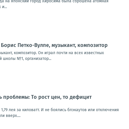
ода на японский город Хиросима была сброшена атомная
и...
я Борис Петко-Вулпе, музыкант, композитор
зыкант, композитор. Он играл почти на всех известных
 школы №1, организатор...
 проблемы: То рост цен, то дефицит
о 1,79 лея за киловатт. И не боялись блэкаутов или отключения
и вверх....