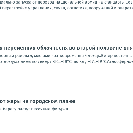
иально запускают перевод национальной армии на стандарты Севе
й перестройке управления, связи, логистики, вооружений и операт
ся переменная облачность, во второй половине дня
ерным районам, местами кратковременный дождь.Ветер восточный 5
ра воздуха днем по северу +36...+38°С, по югу +37...+39°С.Атмосферно
от жары на городском пляже
а берегу растут песочные фигурки.