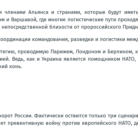
 членами Альянса и странами, которые будут имет
ом и Варшавой, где многие логистические пути проход
 непосредственной близости от пророссийского Придн
оординации командования, разведки и логистики между
тегию, проводимую Парижем, Лондоном и Берлином, к
сией. Ведь, как и Украина является помощником НАТО,
кий конь.
ворот России. Фактически остаются только три сценари
ет превентивную войну против европейского НАТО, д