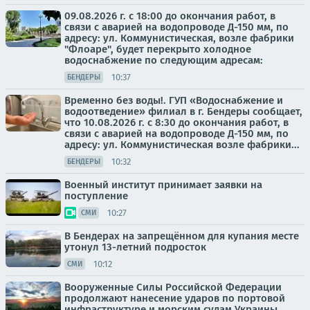
09.08.2026 г. с 18:00 до окончания работ, в
связи с аварией на водопроводе Д-150 мм, по
адресу: ул. Коммунистическая, возле фабрики
"Флоаре", будет перекрыто холодное
водоснабжение по следующим адресам:
10:37
БЕНДЕРЫ
Временно без воды!. ГУП «Водоснабжение и
водоотведение» филиал в г. Бендеры сообщает,
что 10.08.2026 г. с 8:30 до окончания работ, в
связи с аварией на водопроводе Д-150 мм, по
адресу: ул. Коммунистическая возле фабрики...
10:32
БЕНДЕРЫ
Военный институт принимает заявки на
поступление
10:27
СМИ
В Бендерах на запрещённом для купания месте
утонул 13-летний подросток
10:12
СМИ
Вооруженные Силы Российской Федерации
продолжают нанесение ударов по портовой
инфраструктуре и морским судам Украины,