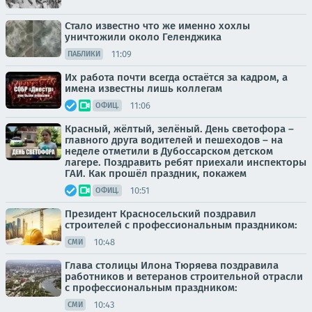
Стало известно что же именно хохлы
уничтожили около Геленджика
11:09
ПАБЛИКИ
Их работа почти всегда остаётся за кадром, а
имена известны лишь коллегам
11:06
ОФИЦ.
Красный, жёлтый, зелёный. День светофора –
главного друга водителей и пешеходов – на
неделе отметили в Дубоссарском детском
лагере. Поздравить ребят приехали инспекторы
ГАИ. Как прошёл праздник, покажем
10:51
ОФИЦ.
Президент Красносельский поздравил
строителей с профессиональным праздником:
10:48
СМИ
Глава столицы Илона Тюряева поздравила
работников и ветеранов строительной отрасли
с профессиональным праздником:
10:43
СМИ