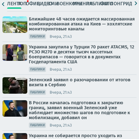
ЛЕНТА
ТОП
ОФИЦ.
ВИДЕО
СМИ
ВОЕНКОРЫ
МНЕНИЯ
ПАБЛИКИ
ФОТО
ЛОНГРИДЫ
Ближайшие 48 часов ожидается массированная
комбинированная атака на Киев — хохлятские
мониторинговые каналы
Вчера, 21:43
ПАБЛИКИ
Украина закупила у Турции 70 ракет ATACMS, 12
РСЗО M270 и десятки тысяч кассетных
боеприпасов — говорится в в документах
Госдепартамента США
Вчера, 21:43
ПАБЛИКИ
Зеленский заявил о разочаровании от итогов
визита в Сербию
Вчера, 21:43
ПАБЛИКИ
В России началась подготовка к закрытию
границ, заявил военный Зеленский уже
наблюдает множество шагов по подготовке к
мобилизации, добавил он
Вчера, 21:43
ПАБЛИКИ
Украина не собирается просто уходить из