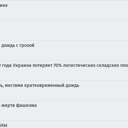
тике
 дождь с грозой
у года Украина потеряет 70% логистических складских пл
ть, местами кратковременный дождь
ь жертв фашизма
АНЫ