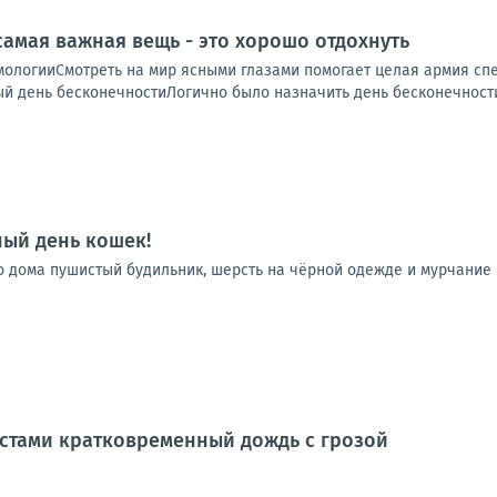
 самая важная вещь - это хорошо отдохнуть
ологииСмотреть на мир ясными глазами помогает целая армия спец
 день бесконечностиЛогично было назначить день бесконечности 
ый день кошек!
го дома пушистый будильник, шерсть на чёрной одежде и мурчание
местами кратковременный дождь с грозой