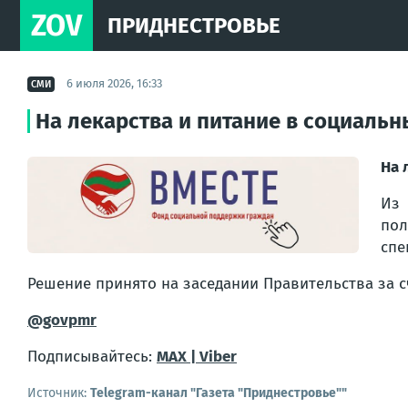
ZOV
ПРИДНЕСТРОВЬЕ
6 июля 2026, 16:33
СМИ
На лекарства и питание в социаль
На 
Из
пол
спе
Решение принято на заседании Правительства за с
@govpmr
Подписывайтесь:
MAX |
Viber
Источник:
Telegram-канал "Газета "Приднестровье""