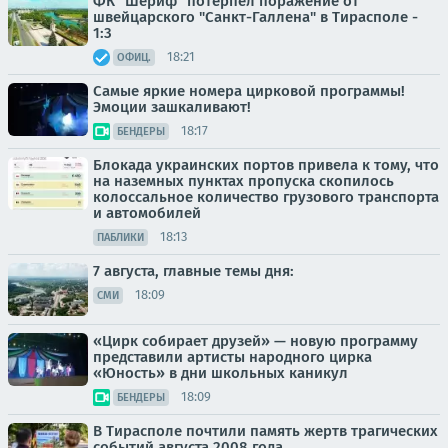
ФК "Шериф" потерпел поражение от
швейцарского "Санкт-Галлена" в Тирасполе -
1:3
18:21
ОФИЦ.
Самые яркие номера цирковой программы!
Эмоции зашкаливают!
18:17
БЕНДЕРЫ
Блокада украинских портов привела к тому, что
на наземных пунктах пропуска скопилось
колоссальное количество грузового транспорта
и автомобилей
18:13
ПАБЛИКИ
7 августа, главные темы дня:
18:09
СМИ
«Цирк собирает друзей» — новую программу
представили артисты народного цирка
«Юность» в дни школьных каникул
18:09
БЕНДЕРЫ
В Тирасполе почтили память жертв трагических
событий августа 2008 года