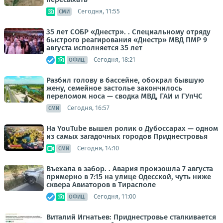
Сегодня, 11:55
СМИ
35 лет СОБР «Днестр». . Специальному отряду
быстрого реагирования «Днестр» МВД ПМР 9
августа исполняется 35 лет
Сегодня, 18:21
ОФИЦ.
Разбил голову в бассейне, обокрал бывшую
жену, семейное застолье закончилось
переломом носа — сводка МВД, ГАИ и ГУпЧС
Сегодня, 16:57
СМИ
На YouTube вышел ролик о Дубоссарах — одном
из самых загадочных городов Приднестровья
Сегодня, 14:10
СМИ
Въехала в забор. . Авария произошла 7 августа
примерно в 7:15 на улице Одесской, чуть ниже
сквера Авиаторов в Тирасполе
Сегодня, 11:00
ОФИЦ.
Виталий Игнатьев: Приднестровье сталкивается