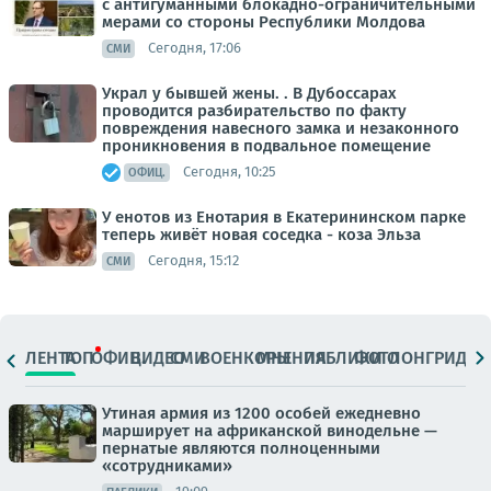
с антигуманными блокадно-ограничительными
мерами со стороны Республики Молдова
Сегодня, 17:06
СМИ
Украл у бывшей жены. . В Дубоссарах
проводится разбирательство по факту
повреждения навесного замка и незаконного
проникновения в подвальное помещение
Сегодня, 10:25
ОФИЦ.
У енотов из Енотария в Екатерининском парке
теперь живёт новая соседка - коза Эльза
Сегодня, 15:12
СМИ
ЛЕНТА
ТОП
ОФИЦ.
ВИДЕО
СМИ
ВОЕНКОРЫ
МНЕНИЯ
ПАБЛИКИ
ФОТО
ЛОНГРИДЫ
Утиная армия из 1200 особей ежедневно
марширует на африканской винодельне —
пернатые являются полноценными
«сотрудниками»