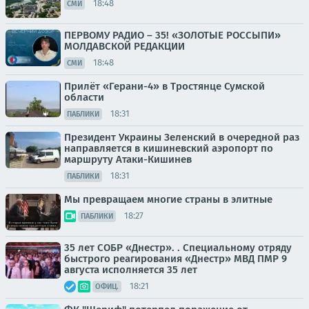
18:48
СМИ
ПЕРВОМУ РАДИО – 35! «ЗОЛОТЫЕ РОССЫПИ»
МОЛДАВСКОЙ РЕДАКЦИИ
18:48
СМИ
Прилёт «Герани-4» в Тростянце Сумской
области
18:31
ПАБЛИКИ
Президент Украины Зеленский в очередной раз
направляется в кишиневский аэропорт по
маршруту Атаки-Кишинев
18:31
ПАБЛИКИ
Мы превращаем многие страны в элитные
18:27
ПАБЛИКИ
35 лет СОБР «Днестр». . Специальному отряду
быстрого реагирования «Днестр» МВД ПМР 9
августа исполняется 35 лет
18:21
ОФИЦ.