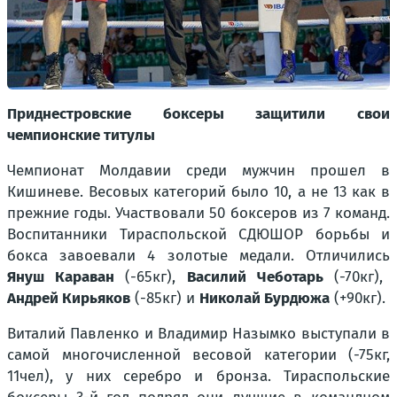
Приднестровские боксеры защитили свои
чемпионские титулы
Чемпионат Молдавии среди мужчин прошел в
Кишиневе. Весовых категорий было 10, а не 13 как в
прежние годы. Участвовали 50 боксеров из 7 команд.
Воспитанники Тираспольской СДЮШОР борьбы и
бокса завоевали 4 золотые медали. Отличились
Януш Караван
(-65кг),
Василий Чеботарь
(-70кг),
Андрей Кирьяков
(-85кг) и
Николай Бурдюжа
(+90кг).
Виталий Павленко и Владимир Назымко выступали в
самой многочисленной весовой категории (-75кг,
11чел), у них серебро и бронза. Тираспольские