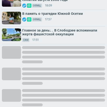
18:09
ОФИЦ.
В память о трагедии Южной Осетии
17:57
ОФИЦ.
Главное за день:. . В Слободзее вспоминали
жертв фашистской оккупации
17:51
СМИ