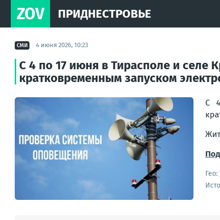
ZOV
ПРИДНЕСТРОВЬЕ
4 июня 2026, 10:23
СМИ
С 4 по 17 июня в Тирасполе и селе
кратковременным запуском электр
С 
кра
Жит
Под
Гео:
Ист