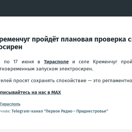
 Кременчуг пройдёт плановая проверка
осирен
4 по 17 июня в
Тирасполе
и селе Кременчуг прой
тковременным запуском электросирен.
елей просят сохранять спокойствие — это регламентно
писывайтесь на нас в MAX
Тирасполь
очник:
Telegram-канал "Первое Радио – Приднестровье"