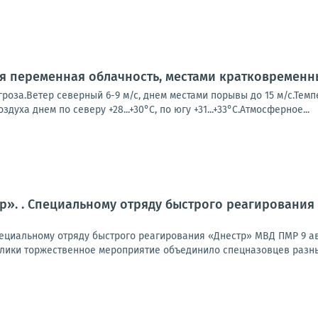
ся переменная облачность, местами кратковремен
роза.Ветер северный 6-9 м/с, днем местами порывы до 15 м/с.Темпе
оздуха днем по северу +28...+30°С, по югу +31...+33°С.Атмосферное...
тр». . Специальному отряду быстрого реагирования
ециальному отряду быстрого реагирования «Днестр» МВД ПМР 9 авг
лики торжественное мероприятие объединило спецназовцев разных 