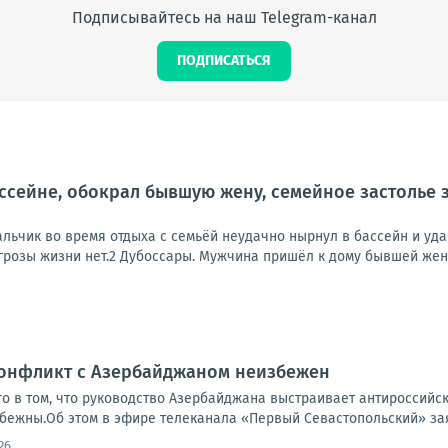
Подписывайтесь на наш Telegram-канал
ПОДПИСАТЬСЯ
ассейне, обокрал бывшую жену, семейное застолье
альчик во время отдыха с семьёй неудачно нырнул в бассейн и уд
грозы жизни нет.2 Дубоссары. Мужчина пришёл к дому бывшей жены,
Конфликт с Азербайджаном неизбежен
го в том, что руководство Азербайджана выстраивает антироссийс
бежны.Об этом в эфире телеканала «Первый Севастопольский» зая
26