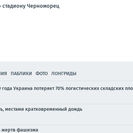
о стадиону Черноморец
НИЯ
ПАБЛИКИ
ФОТО
ЛОНГРИДЫ
у года Украина потеряет 70% логистических складских пл
ть, местами кратковременный дождь
ь жертв фашизма