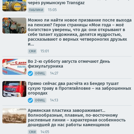
через румынскую Transgaz
15:05
ПАБЛИКИ
Можно ли найти новое призвание после выхода
на пенсию? Герои страницы «Мои года – моё
богатство» уверены, что да: они открывают в
себе талант художника, делятся мудростью,
рассказывают о верных четвероногих друзьях
и...
15:01
СМИ
Во 2-ю субботу августа отмечают День
физкультурника
14:27
ОФИЦ.
Прямо сейчас два расчёта из Бендер тушат
сухую траву в Протягайловке – на заброшенных
огородах
14:13
ОФИЦ.
Армянская пластика завораживает…
Волнообразные, плавные, по-восточному
распевные линии – характерная особенность
дошедшей до нас работы каменщиков
14:05
СМИ