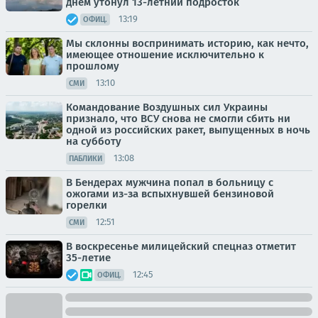
днём утонул 13-летний подросток
13:19
ОФИЦ.
Мы склонны воспринимать историю, как нечто,
имеющее отношение исключительно к
прошлому
13:10
СМИ
Командование Воздушных сил Украины
признало, что ВСУ снова не смогли сбить ни
одной из российских ракет, выпущенных в ночь
на субботу
13:08
ПАБЛИКИ
В Бендерах мужчина попал в больницу с
ожогами из-за вспыхнувшей бензиновой
горелки
12:51
СМИ
В воскресенье милицейский спецназ отметит
35-летие
12:45
ОФИЦ.