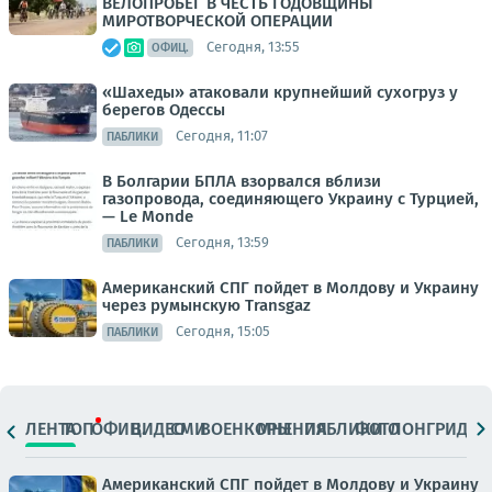
ВЕЛОПРОБЕГ В ЧЕСТЬ ГОДОВЩИНЫ
МИРОТВОРЧЕСКОЙ ОПЕРАЦИИ
Сегодня, 13:55
ОФИЦ.
«Шахеды» атаковали крупнейший сухогруз у
берегов Одессы
Сегодня, 11:07
ПАБЛИКИ
В Болгарии БПЛА взорвался вблизи
газопровода, соединяющего Украину с Турцией,
— Le Monde
Сегодня, 13:59
ПАБЛИКИ
Американский СПГ пойдет в Молдову и Украину
через румынскую Transgaz
Сегодня, 15:05
ПАБЛИКИ
ЛЕНТА
ТОП
ОФИЦ.
ВИДЕО
СМИ
ВОЕНКОРЫ
МНЕНИЯ
ПАБЛИКИ
ФОТО
ЛОНГРИДЫ
Американский СПГ пойдет в Молдову и Украину