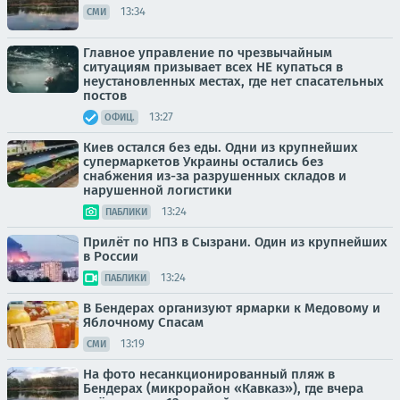
13:34
СМИ
Главное управление по чрезвычайным
ситуациям призывает всех НЕ купаться в
неустановленных местах, где нет спасательных
постов
13:27
ОФИЦ.
Киев остался без еды. Одни из крупнейших
супермаркетов Украины остались без
снабжения из-за разрушенных складов и
нарушенной логистики
13:24
ПАБЛИКИ
Прилёт по НПЗ в Сызрани. Один из крупнейших
в России
13:24
ПАБЛИКИ
В Бендерах организуют ярмарки к Медовому и
Яблочному Спасам
13:19
СМИ
На фото несанкционированный пляж в
Бендерах (микрорайон «Кавказ»), где вчера