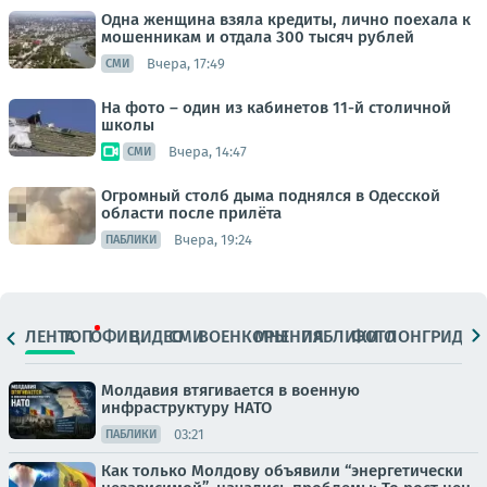
Одна женщина взяла кредиты, лично поехала к
мошенникам и отдала 300 тысяч рублей
Вчера, 17:49
СМИ
На фото – один из кабинетов 11-й столичной
школы
Вчера, 14:47
СМИ
Огромный столб дыма поднялся в Одесской
области после прилёта
Вчера, 19:24
ПАБЛИКИ
ЛЕНТА
ТОП
ОФИЦ.
ВИДЕО
СМИ
ВОЕНКОРЫ
МНЕНИЯ
ПАБЛИКИ
ФОТО
ЛОНГРИДЫ
Молдавия втягивается в военную
инфраструктуру НАТО
03:21
ПАБЛИКИ
Как только Молдову объявили “энергетически