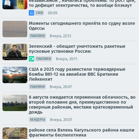
независимой”, начались проблемы: То рост цен,
то дефицит электричества, то вообще блэкаут
00:09
СМИ
Моменты сегодняшнего прилёта по судну возле
Одессы
Вчера, 22:12
ПАБЛИКИ
Зеленский - обещает уничтожить ракетные
пусковые установки России:
Вчера, 20:11
ПАБЛИКИ
США в 2025 году разместили термоядерные
бомбы B61-12 на авиабазе ВВС Британии
Лейкенхит
Вчера, 20:07
ПАБЛИКИ
6 августа ожидается переменная облачность, во
второй половине дня, преимущественно по
северным районам, местами кратковременный
дождь
Вчера, 20:07
БЕНДЕРЫ
районе села Вэлень Кагульского района нашли
фрагменты беспилотника