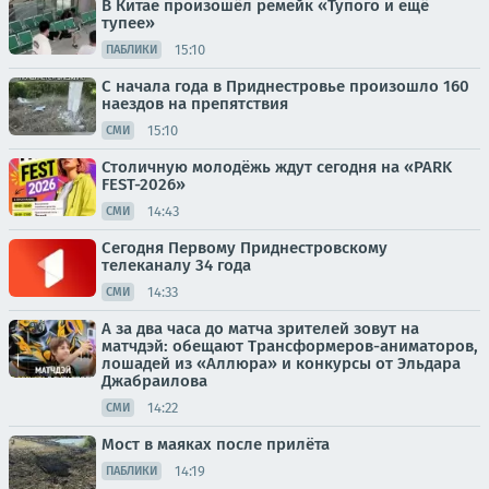
В Китае произошёл ремейк «Тупого и ещё
тупее»
15:10
ПАБЛИКИ
С начала года в Приднестровье произошло 160
наездов на препятствия
15:10
СМИ
Столичную молодёжь ждут сегодня на «PARK
FEST-2026»
14:43
СМИ
Сегодня Первому Приднестровскому
телеканалу 34 года
14:33
СМИ
А за два часа до матча зрителей зовут на
матчдэй: обещают Трансформеров-аниматоров,
лошадей из «Аллюра» и конкурсы от Эльдара
Джабраилова
14:22
СМИ
Мост в маяках после прилёта
14:19
ПАБЛИКИ