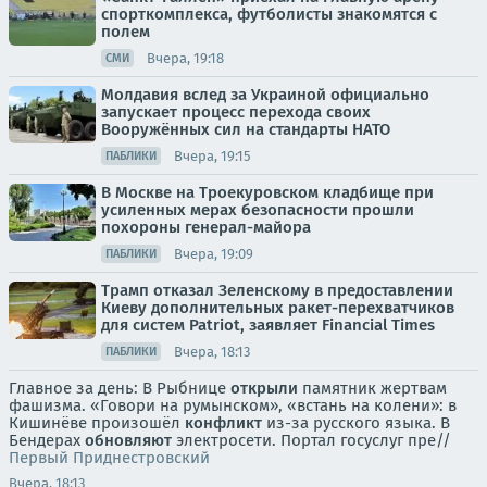
спорткомплекса, футболисты знакомятся с
полем
Вчера, 19:18
СМИ
Молдавия вслед за Украиной официально
запускает процесс перехода своих
Вооружённых сил на стандарты НАТО
Вчера, 19:15
ПАБЛИКИ
В Москве на Троекуровском кладбище при
усиленных мерах безопасности прошли
похороны генерал-майора
Вчера, 19:09
ПАБЛИКИ
Трамп отказал Зеленскому в предоставлении
Киеву дополнительных ракет-перехватчиков
для систем Patriot, заявляет Financial Times
Вчера, 18:13
ПАБЛИКИ
Главное за день: В Рыбнице
открыли
памятник жертвам
фашизма. «Говори на румынском», «встань на колени»: в
Кишинёве произошёл
конфликт
из-за русского языка. В
Бендерах
обновляют
электросети. Портал госуслуг пре//
Первый Приднестровский
Вчера, 18:13