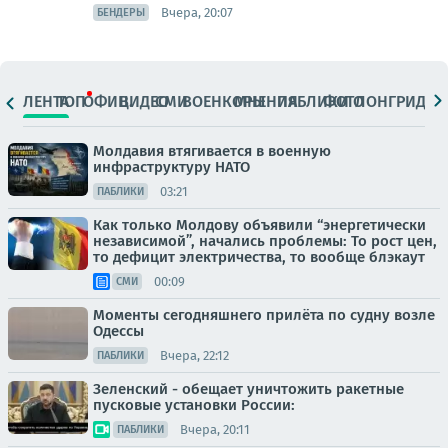
Вчера, 20:07
БЕНДЕРЫ
ЛЕНТА
ТОП
ОФИЦ.
ВИДЕО
СМИ
ВОЕНКОРЫ
МНЕНИЯ
ПАБЛИКИ
ФОТО
ЛОНГРИДЫ
Молдавия втягивается в военную
инфраструктуру НАТО
03:21
ПАБЛИКИ
Как только Молдову объявили “энергетически
независимой”, начались проблемы: То рост цен,
то дефицит электричества, то вообще блэкаут
00:09
СМИ
Моменты сегодняшнего прилёта по судну возле
Одессы
Вчера, 22:12
ПАБЛИКИ
Зеленский - обещает уничтожить ракетные
пусковые установки России:
Вчера, 20:11
ПАБЛИКИ