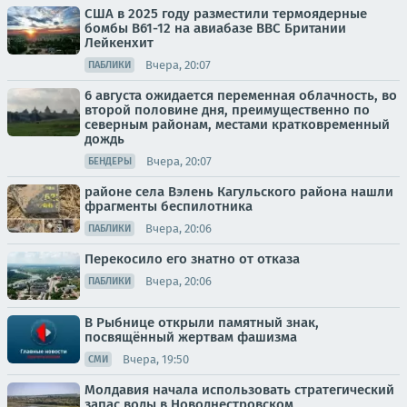
США в 2025 году разместили термоядерные
бомбы B61-12 на авиабазе ВВС Британии
Лейкенхит
Вчера, 20:07
ПАБЛИКИ
6 августа ожидается переменная облачность, во
второй половине дня, преимущественно по
северным районам, местами кратковременный
дождь
Вчера, 20:07
БЕНДЕРЫ
районе села Вэлень Кагульского района нашли
фрагменты беспилотника
Вчера, 20:06
ПАБЛИКИ
Перекосило его знатно от отказа
Вчера, 20:06
ПАБЛИКИ
В Рыбнице открыли памятный знак,
посвящённый жертвам фашизма
Вчера, 19:50
СМИ
Молдавия начала использовать стратегический
запас воды в Новоднестровском