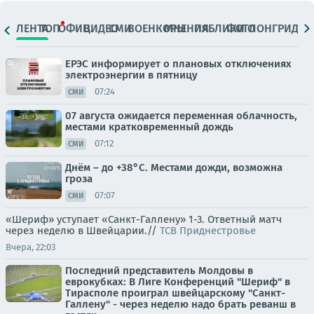
ЛЕНТА
ТОП
ОФИЦ.
ВИДЕО
СМИ
ВОЕНКОРЫ
МНЕНИЯ
ПАБЛИКИ
ФОТО
ЛОНГРИДЫ
ЕРЭС информирует о плановых отключениях
электроэнергии в пятницу
07:24
СМИ
07 августа ожидается переменная облачность,
местами кратковременный дождь
07:12
СМИ
Днём – до +38°С. Местами дожди, возможна
гроза
07:07
СМИ
«Шериф» уступает «Санкт-Галлену» 1-3. Ответный матч
через неделю в Швейцарии.//
ТСВ Приднестровье
Вчера, 22:03
Последний представитель Молдовы в
еврокубках: В Лиге Конференций "Шериф" в
Тирасполе проиграл швейцарскому "Санкт-
Галлену" - через неделю надо брать реванш в