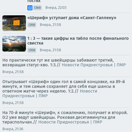
гостях
Вчера, 22:03
СМИ
«Шериф» уступает дома «Санкт-Галлену»
Вчера, 21:58
СМИ
1 : 3 — такие цифры на табло после финального
свистка
Вчера, 21:58
СМИ
Но практически тут же швейцарцы забивают третий,
возвращая статус-кво. 1:3.//
Новости Приднестровья | ПМР
Вчера, 21:58
Отыгрывает «Шериф» один гол в самой концовке, на 89-й
минуте, и тем самым сохраняет для себя еще шансы в
ответном матче через неделю. 1:2.//
Новости
Приднестровья | ПМР
Вчера, 21:58
На 70-й минуте «Шериф», к сожалению, получает и второй.
0:2 уже ведут швейцарцы. Роковая десятиминутка для
тираспольчан.//
Новости Приднестровья | ПМР
Вчера, 21:36