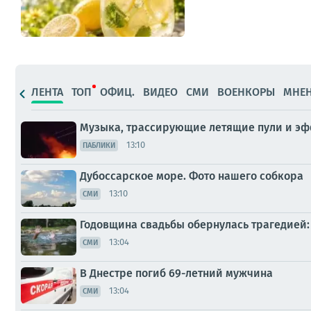
ЛЕНТА
ТОП
ОФИЦ.
ВИДЕО
СМИ
ВОЕНКОРЫ
МНЕ
Музыка, трассирующие летящие пули и э
13:10
ПАБЛИКИ
Дубоссарское море. Фото нашего собкора
13:10
СМИ
Годовщина свадьбы обернулась трагедией:
13:04
СМИ
В Днестре погиб 69-летний мужчина
13:04
СМИ