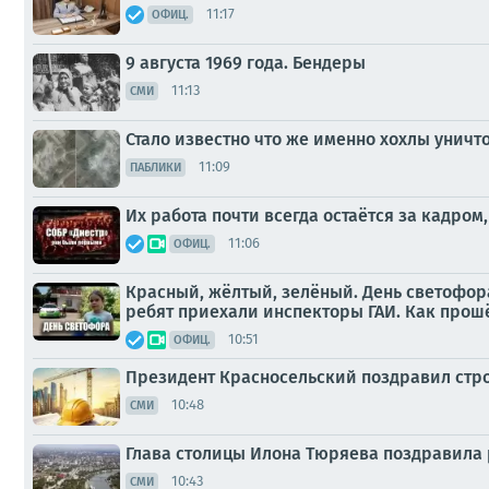
11:17
ОФИЦ.
9 августа 1969 года. Бендеры
11:13
СМИ
Стало известно что же именно хохлы унич
11:09
ПАБЛИКИ
Их работа почти всегда остаётся за кадром
11:06
ОФИЦ.
Красный, жёлтый, зелёный. День светофора
ребят приехали инспекторы ГАИ. Как прош
10:51
ОФИЦ.
Президент Красносельский поздравил стр
10:48
СМИ
Глава столицы Илона Тюряева поздравила 
10:43
СМИ