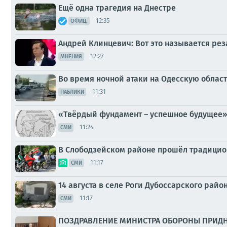
Ещё одна трагедия на Днестре
12:35
ОФИЦ.
Андрей Клинцевич: Вот это называется рез
12:27
МНЕНИЯ
Во время ночной атаки на Одесскую облас
11:31
ПАБЛИКИ
«Твёрдый фундамент – успешное будущее
11:24
СМИ
В Слободзейском районе прошёл традици
11:17
СМИ
14 августа в селе Роги Дубоссарского рай
11:17
СМИ
ПОЗДРАВЛЕНИЕ МИНИСТРА ОБОРОНЫ ПРИДН