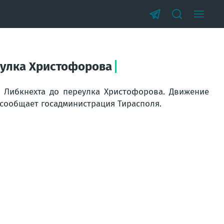
реулка Христофорова
а Либкнехта до переулка Христофорова. Движение
 сообщает госадминистрация Тирасполя.