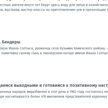
естные жители много лет берут здесь воду для питья и хозяйстве
в, выставки, мастер-классы по приготовлению ухи и презентация 
а. Бендеры
Союза Ивана Солтыса, уроженца села Кузьмин Каменского района, 
памятника своему сыну в пионерском лагере имени Ивана Солтыса 
ждаемся выходными и готовимся к позитивному на
енных народов мираИменно в этот день в 1982 году состоялось п
ре насчитывается более 476 миллионов представителей коренных н