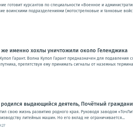
ие готовит курсантов по специальности «Военное и администрат
ие воинскими подразделениями (мотострелковые и танковые войск
о же именно хохлы уничтожили около Геленджика
Купол Гарант. Волна Купол Гарант предназначен для подавления с
путника, препятствуя ему принимать сигналы от наземных терминал
да родился выдающийся деятель, Почётный гражда
тил свою жизнь развитию родного края. Руководя заводом «ТочЛит
изводству литейных машин. Но его вклад не ограничивается...
:27