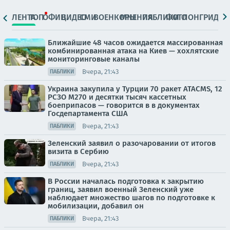
ЛЕНТА
ТОП
ОФИЦ.
ВИДЕО
СМИ
ВОЕНКОРЫ
МНЕНИЯ
ПАБЛИКИ
ФОТО
ЛОНГРИДЫ
Ближайшие 48 часов ожидается массированная
комбинированная атака на Киев — хохлятские
мониторинговые каналы
Вчера, 21:43
ПАБЛИКИ
Украина закупила у Турции 70 ракет ATACMS, 12
РСЗО M270 и десятки тысяч кассетных
боеприпасов — говорится в в документах
Госдепартамента США
Вчера, 21:43
ПАБЛИКИ
Зеленский заявил о разочаровании от итогов
визита в Сербию
Вчера, 21:43
ПАБЛИКИ
В России началась подготовка к закрытию
границ, заявил военный Зеленский уже
наблюдает множество шагов по подготовке к
мобилизации, добавил он
Вчера, 21:43
ПАБЛИКИ