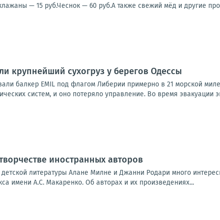
клажаны — 15 руб.Чеснок — 60 руб.А также свежий мёд и другие прод
и крупнейший сухогруз у берегов Одессы
али балкер EMIL под флагом Либерии примерно в 21 морской миле 
ических систем, и оно потеряло управление. Во время эвакуации эк
 творчестве иностранных авторов
 детской литературы Алане Милне и Джанни Родари много интерес
са имени А.С. Макаренко. Об авторах и их произведениях...