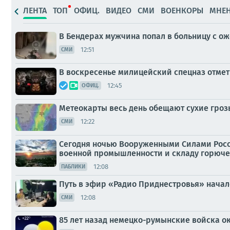
ЛЕНТА
ТОП
ОФИЦ.
ВИДЕО
СМИ
ВОЕНКОРЫ
МНЕ
В Бендерах мужчина попал в больницу с о
12:51
СМИ
В воскресенье милицейский спецназ отмет
12:45
ОФИЦ.
Метеокарты весь день обещают сухие гроз
12:22
СМИ
Сегодня ночью Вооруженными Силами Росс
военной промышленности и складу горюче
12:08
ПАБЛИКИ
Путь в эфир «Радио Приднестровья» начался
12:08
СМИ
85 лет назад немецко-румынские войска о