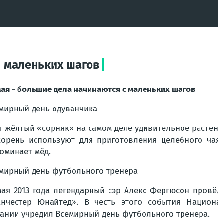
с маленьких шагов
мая - большие дела начинаются с маленьких шагов
мирный день одуванчика
т жёлтый «сорняк» на самом деле удивительное растени
корень используют для приготовления целебного чая
оминает мёд.
мирный день футбольного тренера
мая 2013 года легендарный сэр Алекс Фергюсон провё
нчестер Юнайтед». В честь этого события Национ
ании учредил Всемирный день футбольного тренера.