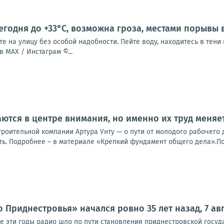
годня до +33°С, возможна гроза, местами порывы в
те на улицу без особой надобности. Пейте воду, находитесь в тен
 MAX / Инстаграм ©...
ются в центре внимания, но именно их труд меняе
роительной компании Артура Унту — о пути от молодого рабочего 
ть. Подробнее – в материале «Крепкий фундамент общего дела».Под
 Приднестровья» начался ровно 35 лет назад, 7 авг
се эти годы радио шло по пути становления приднестровской госу