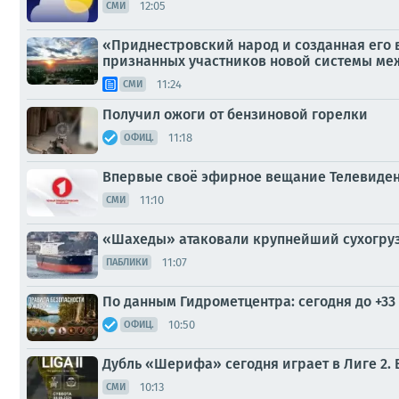
12:05
СМИ
«Приднестровский народ и созданная его 
признанных участников новой системы м
11:24
СМИ
Получил ожоги от бензиновой горелки
11:18
ОФИЦ.
Впервые своё эфирное вещание Телевидени
11:10
СМИ
«Шахеды» атаковали крупнейший сухогруз
11:07
ПАБЛИКИ
По данным Гидрометцентра: сегодня до +33 
10:50
ОФИЦ.
Дубль «Шерифа» сегодня играет в Лиге 2. 
10:13
СМИ