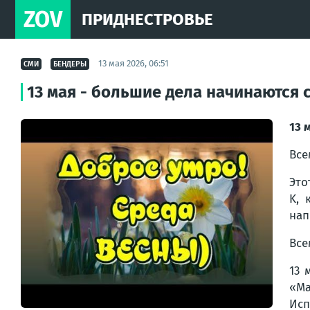
ZOV
ПРИДНЕСТРОВЬЕ
13 мая 2026, 06:51
СМИ
БЕНДЕРЫ
13 мая - большие дела начинаются 
13 
Все
Это
K, 
нап
Все
13 
«Ма
Исп