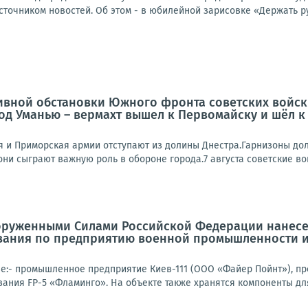
точником новостей. Об этом - в юбилейной зарисовке «Держать рук
ивной обстановки Южного фронта советских войск
од Уманью – вермахт вышел к Первомайску и шёл к
-я и Приморская армии отступают из долины Днестра.Гарнизоны д
 они сыграют важную роль в обороне города.7 августа советские вой
оруженными Силами Российской Федерации нанесе
вания по предприятию военной промышленности и
е:- промышленное предприятие Киев-111 (ООО «Файер Пойнт»), п
ания FP-5 «Фламинго». На объекте также хранятся компоненты для