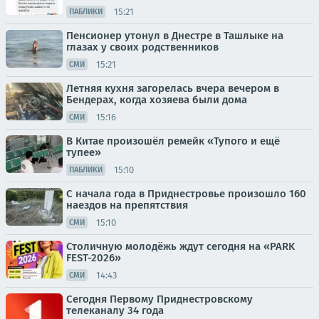
15:21
ПАБЛИКИ
Пенсионер утонул в Днестре в Ташлыке на
глазах у своих родственников
15:21
СМИ
Летняя кухня загорелась вчера вечером в
Бендерах, когда хозяева были дома
15:16
СМИ
В Китае произошёл ремейк «Тупого и ещё
тупее»
15:10
ПАБЛИКИ
С начала года в Приднестровье произошло 160
наездов на препятствия
15:10
СМИ
Столичную молодёжь ждут сегодня на «PARK
FEST-2026»
14:43
СМИ
Сегодня Первому Приднестровскому
телеканалу 34 года