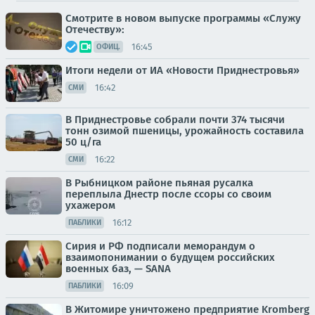
Смотрите в новом выпуске программы «Служу
Отечеству»:
16:45
ОФИЦ.
Итоги недели от ИА «Новости Приднестровья»
16:42
СМИ
В Приднестровье собрали почти 374 тысячи
тонн озимой пшеницы, урожайность составила
50 ц/га
16:22
СМИ
В Рыбницком районе пьяная русалка
переплыла Днестр после ссоры со своим
ухажером
16:12
ПАБЛИКИ
Сирия и РФ подписали меморандум о
взаимопонимании о будущем российских
военных баз, — SANA
16:09
ПАБЛИКИ
В Житомире уничтожено предприятие Kromberg