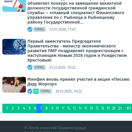
объявляет конкурс на замещение вакантной
должности государственной гражданской
службы: – «главный специалист Финансового
управления по г. Рыбница и Рыбницкому
району Государственной...
12.01.2026, 11:07
ОФИЦ.
Первый заместитель Председателя
Правительства - министр экономического
развития ПМР поздравляет приднестровцев с
наступающим Новым 2026 годом и Рождеством
Христовым!
31.12.2025, 10:22
ОФИЦ.
Минфин вновь принял участие в акции «Письмо
Деду Морозу»
30.12.2025, 16:32
ОФИЦ.
...
1
2
3
4
5
6
7
8
9
10
11
12
13
14
15
16
17
18
19
20
21
81
© Лента новостей Приднестровья