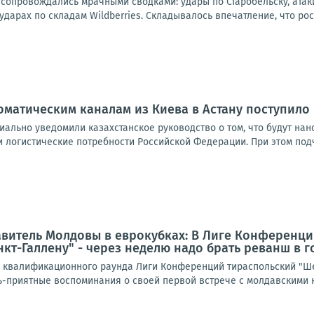
 сопровождались мрачными сводками: удары по Старобельску, атак
дарах по складам Wildberries. Складывалось впечатление, что рос
оматическим каналам из Киева в Астану поступил
ально уведомили казахстанское руководство о том, что будут нано
 логистические потребности Российской Федерации. При этом подч
авитель Молдовы в еврокубках: В Лиге Конференц
кт-Галлену" - через неделю надо брать реванш в г
о квалификационного раунда Лиги Конференций тираспольский "Ше
нь-приятные воспоминания о своей первой встрече с молдавскими к