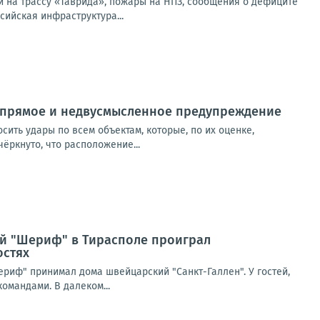
и на трассу «Таврида», пожары на НПЗ, сообщения о дефиците
сийская инфраструктура...
о прямое и недвусмысленное предупреждение
сить удары по всем объектам, которые, по их оценке,
ёркнуто, что расположение...
ий "Шериф" в Тирасполе проиграл
остях
риф" принимал дома швейцарский "Санкт-Галлен". У гостей,
омандами. В далеком...