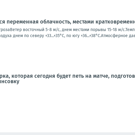
тся переменная облачность, местами кратковремен
розаВетер восточный 5-8 м/с, днем местами порывы 15-18 м/с.Темпе
оздуха днем по северу +33...+35°С, по югу +36...+38°С.Атмосферное да
рка, которая сегодня будет петь на матче, подгот
инсовку