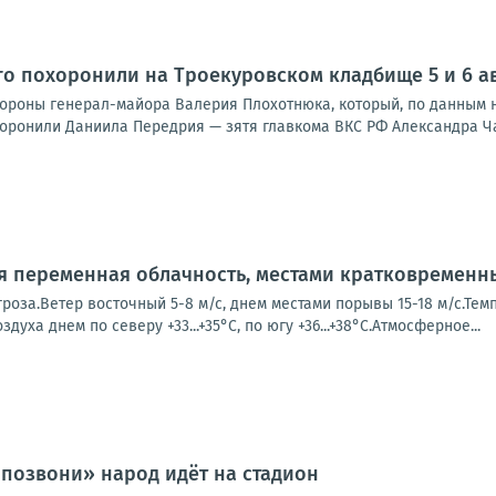
ого похоронили на Троекуровском кладбище 5 и 6 а
охороны генерал-майора Валерия Плохотнюка, который, по данным 
оронили Даниила Передрия — зятя главкома ВКС РФ Александра Чайк
ся переменная облачность, местами кратковременн
роза.Ветер восточный 5-8 м/с, днем местами порывы 15-18 м/с.Темпе
оздуха днем по северу +33...+35°С, по югу +36...+38°С.Атмосферное...
позвони» народ идёт на стадион