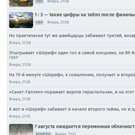
Вчера, 21:58
СМИ
1 : 3 — такие цифры на табло после финаль
Вчера, 21:58
СМИ
Но практически тут же швейцарцы забивают третий, возвра
Вчера, 21:58
Отыгрывает «Шериф» один гол в самой концовке, на 89-й 
ПМР
Вчера, 21:58
На 70-й минуте «Шериф», к сожалению, получает и второй
Вчера, 21:36
«Санкт-Галлен» поражает ворота тираспольчан, и на этот 
Вчера, 21:28
А вот и «Шериф» забивает в начале второго тайма, но и з
Вчера, 21:16
7 августа ожидается переменная облачнос
Вчера, 21:11
БЕНДЕРЫ