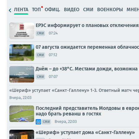
ЛЕНТА
ТОП
ОФИЦ.
ВИДЕО
СМИ
ВОЕНКОРЫ
МНЕ
ЕРЭС информирует о плановых отключениях
07:24
СМИ
07 августа ожидается переменная облачно
07:12
СМИ
Днём – до +38°С. Местами дожди, возможна
07:07
СМИ
«Шериф» уступает «Санкт-Галлену» 1-3. Ответный матч ч
Вчера, 22:03
Последний представитель Молдовы в еврок
надо брать реванш в гостях
Вчера, 22:03
СМИ
«Шериф» уступает дома «Санкт-Галлену»