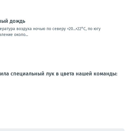
ный дождь
ратура воздуха ночью по северу +20...+22°С, по югу
вление около...
овила специальный лук в цвета нашей команды: