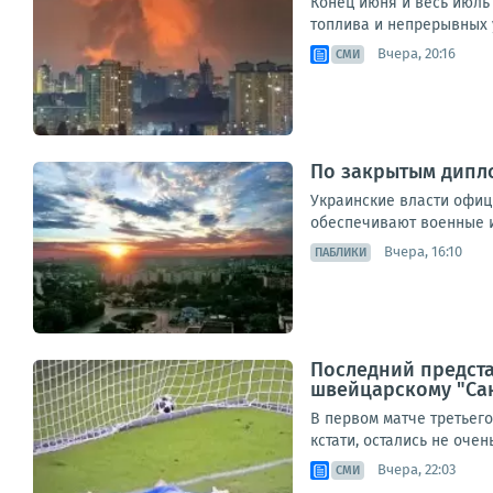
Конец июня и весь июль
топлива и непрерывных у
Вчера, 20:16
СМИ
По закрытым дипл
Украинские власти офици
обеспечивают военные и
Вчера, 16:10
ПАБЛИКИ
Последний предст
швейцарскому "Сан
В первом матче третьег
кстати, остались не оче
Вчера, 22:03
СМИ