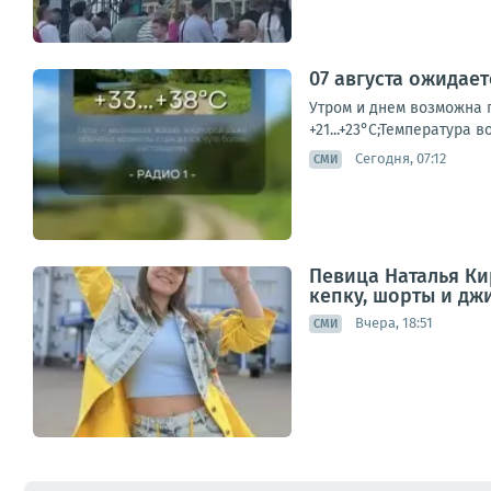
07 августа ожидае
Утром и днем возможна г
+21...+23°С;Температура в
Сегодня, 07:12
СМИ
Певица Наталья Ки
кепку, шорты и дж
Вчера, 18:51
СМИ