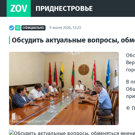
ZOV
ПРИДНЕСТРОВЬЕ
9 июля 2026, 12:23
ОФИЦИАЛЬНО
Обсудить актуальные вопросы, обм
Обс
Вер
гор
В п
Общ
при
© П