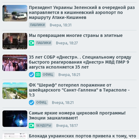
Президент Украины Зеленский в очередной раз
направляется в кишиневский аэропорт по
маршруту Атаки-Кишинев
Вчера, 18:31
ПАБЛИКИ
Мы превращаем многие страны в элитные
Вчера, 18:27
ПАБЛИКИ
35 лет СОБР «Днестр». . Специальному отряду
быстрого реагирования «Днестр» МВД ПМР 9
августа исполняется 35 лет
Вчера, 18:21
ОФИЦ.
ФК "Шериф" потерпел поражение от
швейцарского "Санкт-Галлена" в Тирасполе -
1:3
Вчера, 18:21
ОФИЦ.
Самые яркие номера цирковой программы!
Эмоции зашкаливают!
Вчера, 18:17
БЕНДЕРЫ
Блокада украинских портов привела к тому, что