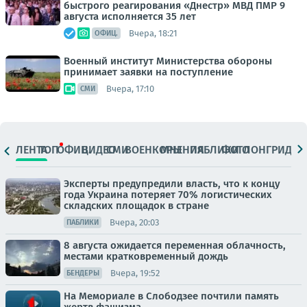
быстрого реагирования «Днестр» МВД ПМР 9
августа исполняется 35 лет
Вчера, 18:21
ОФИЦ.
Военный институт Министерства обороны
принимает заявки на поступление
Вчера, 17:10
СМИ
ЛЕНТА
ТОП
ОФИЦ.
ВИДЕО
СМИ
ВОЕНКОРЫ
МНЕНИЯ
ПАБЛИКИ
ФОТО
ЛОНГРИДЫ
Эксперты предупредили власть, что к концу
года Украина потеряет 70% логистических
складских площадок в стране
Вчера, 20:03
ПАБЛИКИ
8 августа ожидается переменная облачность,
местами кратковременный дождь
Вчера, 19:52
БЕНДЕРЫ
На Мемориале в Слободзее почтили память