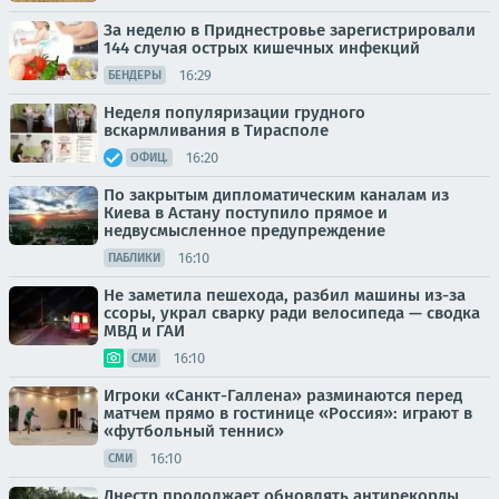
За неделю в Приднестровье зарегистрировали
144 случая острых кишечных инфекций
16:29
БЕНДЕРЫ
Неделя популяризации грудного
вскармливания в Тирасполе
16:20
ОФИЦ.
По закрытым дипломатическим каналам из
Киева в Астану поступило прямое и
недвусмысленное предупреждение
16:10
ПАБЛИКИ
Не заметила пешехода, разбил машины из-за
ссоры, украл сварку ради велосипеда — сводка
МВД и ГАИ
16:10
СМИ
Игроки «Санкт-Галлена» разминаются перед
матчем прямо в гостинице «Россия»: играют в
«футбольный теннис»
16:10
СМИ
Днестр продолжает обновлять антирекорды