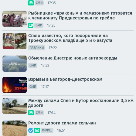
17:35
СМИ
Рыбницкие «драконы» и «амазонки» готовится
к чемпионату Приднестровья по гребле
17:35
СМИ
Стало известно, кого похоронили на
Троекуровском кладбище 5 и 6 августа
17:22
ПАБЛИКИ
Обмеление Днестра: новые антирекорды
17:22
СМИ
Взрывы в Белгород-Днестровском
17:17
СМИ
Между сёлами Спея и Бутор восстановили 3,5 км
дороги
17:14
СМИ
Ремонт дороги силами сельчан
16:51
ОФИЦ.