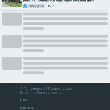
района появилась еще одна важная дата
15:51
СЛОБОДЗЕЯ
© Лента новостей Приднестровья
Email:
info@tiraspolnews.ru
О нас
Контакты