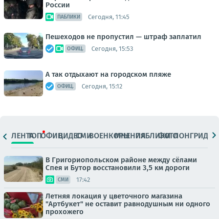
России
Сегодня, 11:45
ПАБЛИКИ
Пешеходов не пропустил — штраф заплатил
Сегодня, 15:53
ОФИЦ.
А так отдыхают на городском пляже
Сегодня, 15:12
ОФИЦ.
ЛЕНТА
ТОП
ОФИЦ.
ВИДЕО
СМИ
ВОЕНКОРЫ
МНЕНИЯ
ПАБЛИКИ
ФОТО
ЛОНГРИДЫ
В Григориопольском районе между сёлами
Спея и Бутор восстановили 3,5 км дороги
17:42
СМИ
Летняя локация у цветочного магазина
"Артбукет" не оставит равнодушным ни одного
прохожего