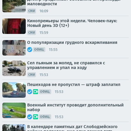
маловодности
16:09
СМИ
Кинопремьеры этой недели. Человек-паук:
Новый день 3D (12+)
15:59
СМИ
О популяризации грудного вскармливания
15:55
ОФИЦ.
Сел пьяным за мопед, не справился с
управлением и упал на ходу
15:53
СМИ
Пешеходов не пропустил — штраф заплатил
15:53
ОФИЦ.
Военный институт проводит дополнительный
набор
15:53
ОФИЦ.
В календаре памятных дат Слободзейского