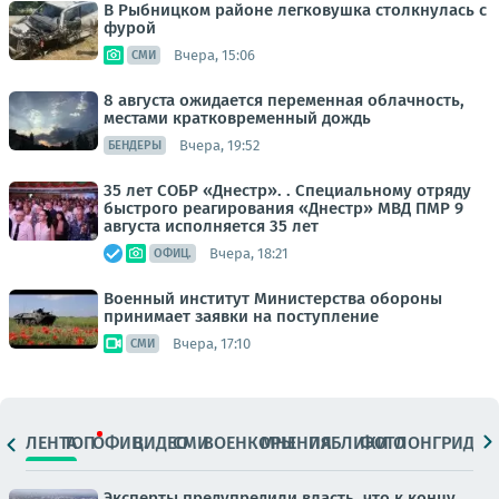
В Рыбницком районе легковушка столкнулась с
фурой
Вчера, 15:06
СМИ
8 августа ожидается переменная облачность,
местами кратковременный дождь
Вчера, 19:52
БЕНДЕРЫ
35 лет СОБР «Днестр». . Специальному отряду
быстрого реагирования «Днестр» МВД ПМР 9
августа исполняется 35 лет
Вчера, 18:21
ОФИЦ.
Военный институт Министерства обороны
принимает заявки на поступление
Вчера, 17:10
СМИ
ЛЕНТА
ТОП
ОФИЦ.
ВИДЕО
СМИ
ВОЕНКОРЫ
МНЕНИЯ
ПАБЛИКИ
ФОТО
ЛОНГРИДЫ
Эксперты предупредили власть, что к концу