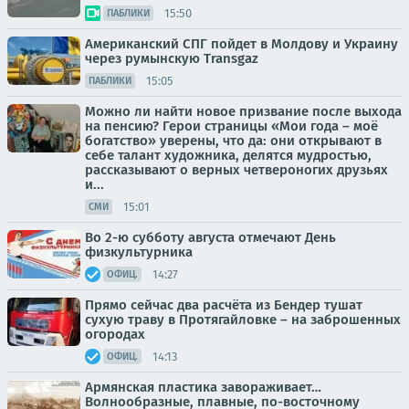
15:50
ПАБЛИКИ
Американский СПГ пойдет в Молдову и Украину
через румынскую Transgaz
15:05
ПАБЛИКИ
Можно ли найти новое призвание после выхода
на пенсию? Герои страницы «Мои года – моё
богатство» уверены, что да: они открывают в
себе талант художника, делятся мудростью,
рассказывают о верных четвероногих друзьях
и...
15:01
СМИ
Во 2-ю субботу августа отмечают День
физкультурника
14:27
ОФИЦ.
Прямо сейчас два расчёта из Бендер тушат
сухую траву в Протягайловке – на заброшенных
огородах
14:13
ОФИЦ.
Армянская пластика завораживает…
Волнообразные, плавные, по-восточному