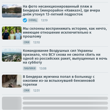
На фото несанкционированный пляж в
Бендерах (микрорайон «Кавказ»), где вчера
днём утонул 13-летний подросток
13:19
ОФИЦ.
Мы склонны воспринимать историю, как нечто,
имеющее отношение исключительно к
прошлому
13:10
СМИ
Командование Воздушных сил Украины
признало, что ВСУ снова не смогли сбить ни
одной из российских ракет, выпущенных в ночь
на субботу
13:08
ПАБЛИКИ
В Бендерах мужчина попал в больницу с
ожогами из-за вспыхнувшей бензиновой
горелки
12:51
СМИ