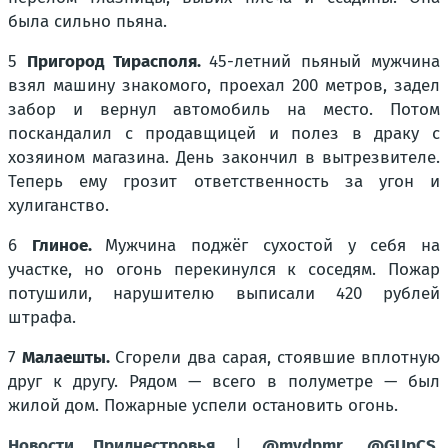
была сильно пьяна.
5
Пригород Тирасполя.
45-летний пьяный мужчина
взял машину знакомого, проехал 200 метров, задел
забор и вернул автомобиль на место. Потом
поскандалил с продавщицей и полез в драку с
хозяином магазина. День закончил в вытрезвителе.
Теперь ему грозит ответственность за угон и
хулиганство.
6
Глиное.
Мужчина поджёг сухостой у себя на
участке, но огонь перекинулся к соседям. Пожар
потушили, нарушителю выписали 420 рублей
штрафа.
7
Малаешты.
Сгорели два сарая, стоявшие вплотную
друг к другу. Рядом — всего в полуметре — был
жилой дом. Пожарные успели остановить огонь.
Новости Приднестровья
|
@mvdpmr
,
@GUpCS
,