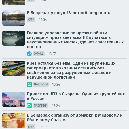
В Бендерах утонул 13-летний подросток
13:34
СМИ
Главное управление по чрезвычайным
ситуациям призывает всех НЕ купаться в
неустановленных местах, где нет спасательных
постов
13:27
ОФИЦ.
Киев остался без еды. Одни из крупнейших
супермаркетов Украины остались без
снабжения из-за разрушенных складов и
нарушенной логистики
13:24
ПАБЛИКИ
Прилёт по НПЗ в Сызрани. Один из крупнейших
в России
13:24
ПАБЛИКИ
В Бендерах организуют ярмарки к Медовому и
Яблочному Спасам
13:19
СМИ