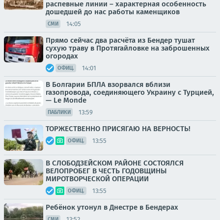
распевные линии – характерная особенность
дошедшей до нас работы каменщиков
14:05
СМИ
Прямо сейчас два расчёта из Бендер тушат
сухую траву в Протягайловке на заброшенных
огородах
14:01
ОФИЦ.
В Болгарии БПЛА взорвался вблизи
газопровода, соединяющего Украину с Турцией,
— Le Monde
13:59
ПАБЛИКИ
ТОРЖЕСТВЕННО ПРИСЯГАЮ НА ВЕРНОСТЬ!
13:55
ОФИЦ.
В СЛОБОДЗЕЙСКОМ РАЙОНЕ СОСТОЯЛСЯ
ВЕЛОПРОБЕГ В ЧЕСТЬ ГОДОВЩИНЫ
МИРОТВОРЧЕСКОЙ ОПЕРАЦИИ
13:55
ОФИЦ.
Ребёнок утонул в Днестре в Бендерах
13:52
СМИ