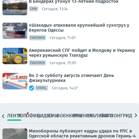
В Бендерах утонул 13-летний подросток
Сегодня, 13:34
СМИ
«Шахеды» атаковали крупнейший сухогруз у
берегов Одессы
Сегодня, 11:07
ПАБЛИКИ
Американский СПГ пойдет в Молдову и Украину
через румынскую Transgaz
Сегодня, 15:05
ПАБЛИКИ
Во 2-ю субботу августа отмечают День
физкультурника
Сегодня, 14:27
ОФИЦ.
ЛЕНТА
ТОП
ОФИЦ.
ВИДЕО
СМИ
ВОЕНКОРЫ
МНЕНИЯ
ПАБЛИКИ
ФОТО
ЛОНГРИДЫ
Минобороны публикует кадры удара по РЛС в
Одесской области реактивным дроном Герань-4