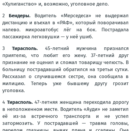
«Хулиганство» и, возможно, уголовное дело.
2
Бендеры.
Водитель «Мерседеса» не выдержал
дистанцию и въехал в «РАФ», который поворачивал
налево. микроавтобус лёг на бок. Пострадала
пассажирка легковушки — у неё ушиб.
3
Тирасполь.
45-летний мужчина признался
приятелю, что любит его жену. 37-летний друг
признание не оценил и сломал товарищу челюсть. В
больницу пострадавший обратился на третьи сутки.
Рассказал о случившемся сестре, она сообщила в
милицию. Теперь уже бывшему другу грозит
уголовка.
4
Тирасполь.
47-летняя женщина переходила дорогу
в неположенном месте. Водитель «Ауди» не заметил
её из-за встречного транспорта и не успел
затормозить. У пострадавшей — травма головы,
перелом глазницы, вывих плеча и ссадины. Она