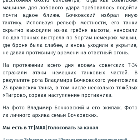
расстояния около километра, тогда как советским
машинам для лобового удара требовалось подойти
почти вдвое ближе. Бочковский избрал иную
тактику. Используя рельеф местности, его танки
скрытно выходили из-за гребня высоты, наносили
по два точных выстрела по бортам немецких машин,
где броня была слабее, и вновь уходили в укрытие,
не давая противнику времени на ответный огонь.
На протяжении всего дня восемь советских Т-34
отражали атаки немецких танковых частей. В
результате рота Владимира Бочковского уничтожила
23 вражеских танка, в том числе несколько тяжёлых
«Тигров», сорвав наступление противника.
На фото Владимир Бочковский и его экипаж. Фото
из личного архива семьи Бочковских.
Мы есть в
ТГ
|
MAX
|
Голосовать за канал