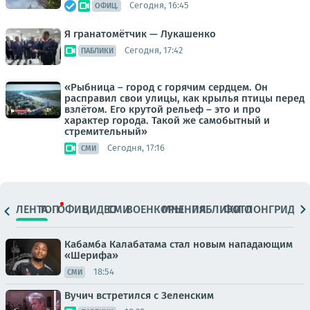
Сегодня, 16:45
ОФИЦ.
Я гранатомётчик — Лукашенко
Сегодня, 17:42
ПАБЛИКИ
«Рыбница – город с горячим сердцем. Он
расправил свои улицы, как крылья птицы перед
взлётом. Его крутой рельеф – это и про
характер города. Такой же самобытный и
стремительный»
Сегодня, 17:16
СМИ
ЛЕНТА
ТОП
ОФИЦ.
ВИДЕО
СМИ
ВОЕНКОРЫ
МНЕНИЯ
ПАБЛИКИ
ФОТО
ЛОНГРИДЫ
Кабамба Калабатама стал новым нападающим
«Шерифа»
18:54
СМИ
Вучич встретился с Зеленским