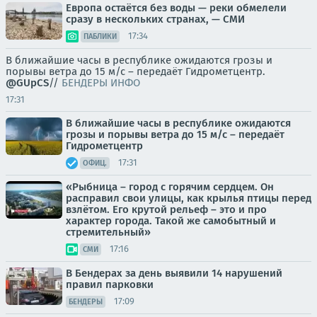
Европа остаётся без воды — реки обмелели
сразу в нескольких странах, — СМИ
17:34
ПАБЛИКИ
В ближайшие часы в республике ожидаются грозы и
порывы ветра до 15 м/с – передаёт Гидрометцентр.
@GUpCS
//
БЕНДЕРЫ ИНФО
17:31
В ближайшие часы в республике ожидаются
грозы и порывы ветра до 15 м/с – передаёт
Гидрометцентр
17:31
ОФИЦ.
«Рыбница – город с горячим сердцем. Он
расправил свои улицы, как крылья птицы перед
взлётом. Его крутой рельеф – это и про
характер города. Такой же самобытный и
стремительный»
17:16
СМИ
В Бендерах за день выявили 14 нарушений
правил парковки
17:09
БЕНДЕРЫ