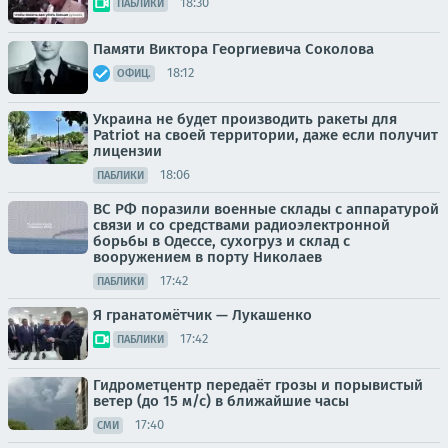
18:30
ПАБЛИКИ
Памяти Виктора Георгиевича Соколова
18:12
ОФИЦ.
Украина не будет производить ракеты для
Patriot на своей территории, даже если получит
лицензии
18:06
ПАБЛИКИ
ВС РФ поразили военные склады с аппаратурой
связи и со средствами радиоэлектронной
борьбы в Одессе, сухогруз и склад с
вооружением в порту Николаев
17:42
ПАБЛИКИ
Я гранатомётчик — Лукашенко
17:42
ПАБЛИКИ
Гидрометцентр передаёт грозы и порывистый
ветер (до 15 м/с) в ближайшие часы
17:40
СМИ