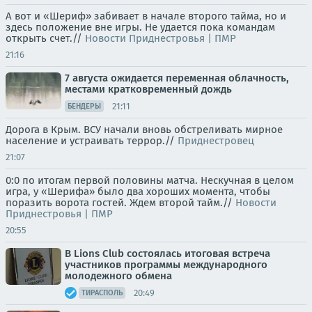
А вот и «Шериф» забивает в начале второго тайма, но и
здесь положение вне игры. Не удается пока командам
открыть счет.//
Новости Приднестровья | ПМР
21:16
7 августа ожидается переменная облачность,
местами кратковременный дождь
21:11
БЕНДЕРЫ
Дорога в Крым. ВСУ начали вновь обстреливать мирное
население и устраивать террор.//
Приднестровец
21:07
0:0 по итогам первой половины матча. Нескучная в целом
игра, у «Шерифа» было два хороших момента, чтобы
поразить ворота гостей. Ждем второй тайм.//
Новости
Приднестровья | ПМР
20:55
В Lions Club состоялась итоговая встреча
участников программы международного
молодежного обмена
20:49
ТИРАСПОЛЬ