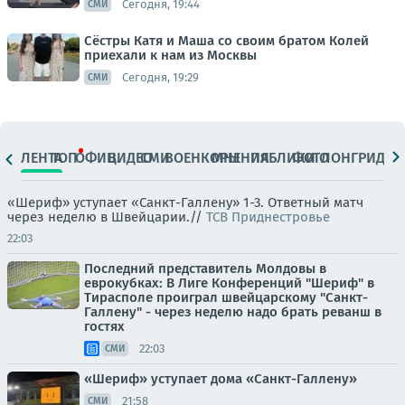
Сегодня, 19:44
СМИ
Сёстры Катя и Маша со своим братом Колей
приехали к нам из Москвы
Сегодня, 19:29
СМИ
ЛЕНТА
ТОП
ОФИЦ.
ВИДЕО
СМИ
ВОЕНКОРЫ
МНЕНИЯ
ПАБЛИКИ
ФОТО
ЛОНГРИДЫ
«Шериф» уступает «Санкт-Галлену» 1-3. Ответный матч
через неделю в Швейцарии.//
ТСВ Приднестровье
22:03
Последний представитель Молдовы в
еврокубках: В Лиге Конференций "Шериф" в
Тирасполе проиграл швейцарскому "Санкт-
Галлену" - через неделю надо брать реванш в
гостях
22:03
СМИ
«Шериф» уступает дома «Санкт-Галлену»
21:58
СМИ