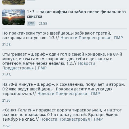
1 : 3 — такие цифры на табло после финального
свистка
21:58
СМИ
Но практически тут же швейцарцы забивают третий,
возвращая статус-кво. 1:3.//
Новости Приднестровья | ПМР
21:58
Отыгрывает «Шериф» один гол в самой концовке, на 89-й
минуте, и тем самым сохраняет для себя еще шансы в
ответном матче через неделю. 1:2.//
Новости
Приднестровья | ПМР
21:58
На 70-й минуте «Шериф», к сожалению, получает и второй.
0:2 уже ведут швейцарцы. Роковая десятиминутка для
тираспольчан.//
Новости Приднестровья | ПМР
21:36
«Санкт-Галлен» поражает ворота тираспольчан, и на этот
раз все по правилам. 0:1 в пользу гостей. Вратарь Эмиль
Тымбур не спас.//
Новости Приднестровья | ПМР
21:28