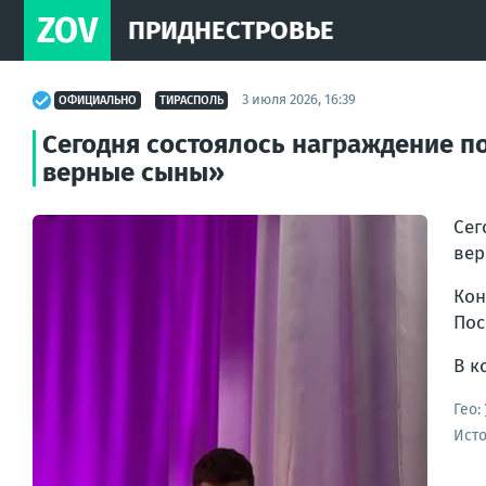
ZOV
ПРИДНЕСТРОВЬЕ
3 июля 2026, 16:39
ОФИЦИАЛЬНО
ТИРАСПОЛЬ
Сегодня состоялось награждение п
верные сыны»
Сег
вер
Кон
Пос
В к
Гео:
Ист