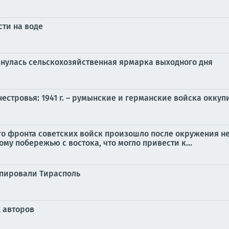
ти на воде
рнулась сельскохозяйственная ярмарка выходного дня
нестровья: 1941 г. – румынские и германские войска окку
 фронта советских войск произошло после окружения не
у побережью с востока, что могло привести к...
упировали Тирасполь
х авторов