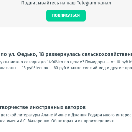
Подписывайтесь на наш Telegram-канал
ПОДПИСАТЬСЯ
по ул. Федько, 18 развернулась сельскохозяйстве
кты можно сегодня до 14:00Что по ценам? Помидоры — от 10 руб.Кук
клажаны — 15 руб.Чеснок — 60 руб.А также свежий мёд и другие прод
 творчестве иностранных авторов
 детской литературы Алане Милне и Джанни Родари много интерес
са имени А.С. Макаренко. Об авторах и их произведениях...