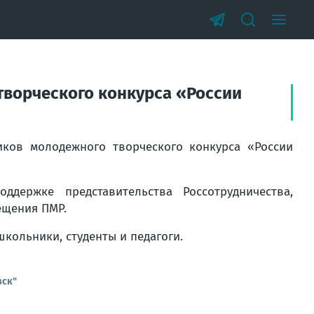
творческого конкурса «России
иков молодежного творческого конкурса «России
держке представительства Россотрудничества,
ещения ПМР.
школьники, студенты и педагоги.
вск"