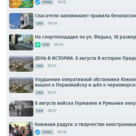
10:10
ОФИЦ.
Спасатели напоминают правила безопаснос
09:49
СМИ
На спортплощадке по ул. Федько, 18 разве
09:49
СМИ
ДЕНЬ В ИСТОРИИ. 8 августа В истории Прид
09:37
СМИ
Ухудшение оперативной обстановки Южного
вышел к Первомайску и шёл к черноморском
09:37
СМИ
8 августа войска Германии и Румынии окк
09:37
СМИ
Книжная радуга: о творчестве иностранны
09:30
ОФИЦ.