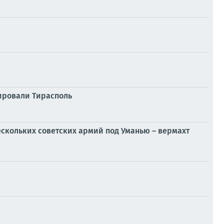
пировали Тирасполь
скольких советских армий под Уманью – вермахт