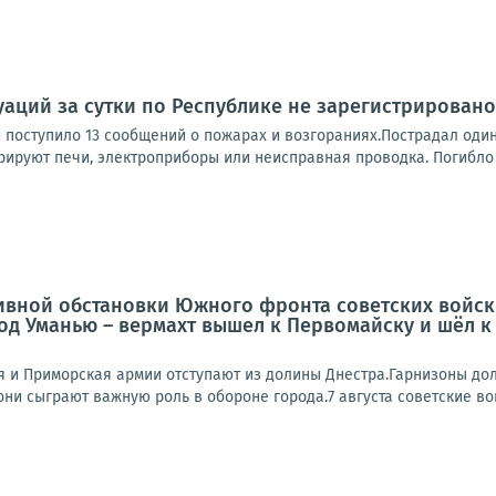
аций за сутки по Республике не зарегистрировано
 поступило 13 сообщений о пожарах и возгораниях.Пострадал один
рируют печи, электроприборы или неисправная проводка. Погибло 5
ивной обстановки Южного фронта советских войск
од Уманью – вермахт вышел к Первомайску и шёл к
-я и Приморская армии отступают из долины Днестра.Гарнизоны д
 они сыграют важную роль в обороне города.7 августа советские вой