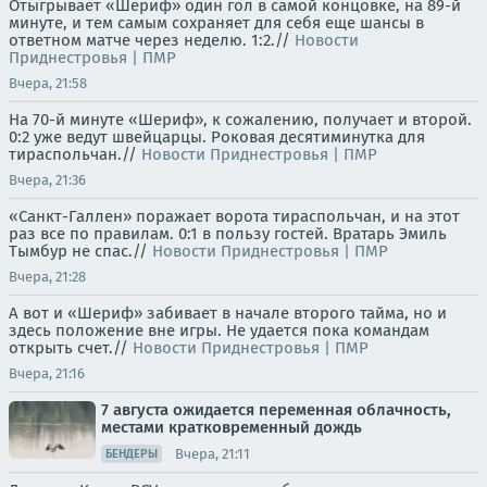
Отыгрывает «Шериф» один гол в самой концовке, на 89-й
минуте, и тем самым сохраняет для себя еще шансы в
ответном матче через неделю. 1:2.//
Новости
Приднестровья | ПМР
Вчера, 21:58
На 70-й минуте «Шериф», к сожалению, получает и второй.
0:2 уже ведут швейцарцы. Роковая десятиминутка для
тираспольчан.//
Новости Приднестровья | ПМР
Вчера, 21:36
«Санкт-Галлен» поражает ворота тираспольчан, и на этот
раз все по правилам. 0:1 в пользу гостей. Вратарь Эмиль
Тымбур не спас.//
Новости Приднестровья | ПМР
Вчера, 21:28
А вот и «Шериф» забивает в начале второго тайма, но и
здесь положение вне игры. Не удается пока командам
открыть счет.//
Новости Приднестровья | ПМР
Вчера, 21:16
7 августа ожидается переменная облачность,
местами кратковременный дождь
Вчера, 21:11
БЕНДЕРЫ