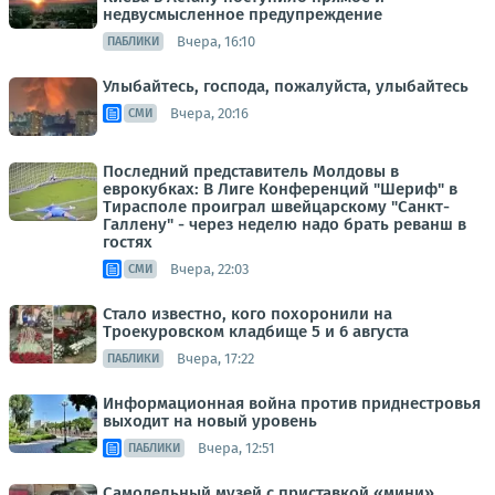
недвусмысленное предупреждение
Вчера, 16:10
ПАБЛИКИ
Улыбайтесь, господа, пожалуйста, улыбайтесь
Вчера, 20:16
СМИ
Последний представитель Молдовы в
еврокубках: В Лиге Конференций "Шериф" в
Тирасполе проиграл швейцарскому "Санкт-
Галлену" - через неделю надо брать реванш в
гостях
Вчера, 22:03
СМИ
Стало известно, кого похоронили на
Троекуровском кладбище 5 и 6 августа
Вчера, 17:22
ПАБЛИКИ
Информационная война против приднестровья
выходит на новый уровень
Вчера, 12:51
ПАБЛИКИ
Самодельный музей с приставкой «мини»