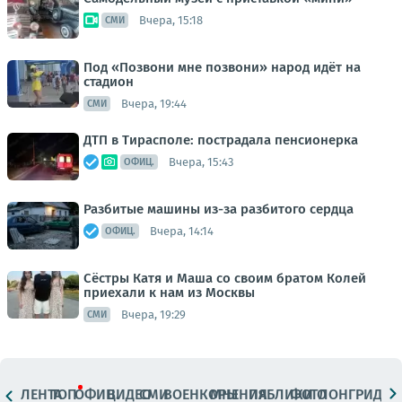
Вчера, 15:18
СМИ
Под «Позвони мне позвони» народ идёт на
стадион
Вчера, 19:44
СМИ
ДТП в Тирасполе: пострадала пенсионерка
Вчера, 15:43
ОФИЦ.
Разбитые машины из-за разбитого сердца
Вчера, 14:14
ОФИЦ.
Сёстры Катя и Маша со своим братом Колей
приехали к нам из Москвы
Вчера, 19:29
СМИ
ЛЕНТА
ТОП
ОФИЦ.
ВИДЕО
СМИ
ВОЕНКОРЫ
МНЕНИЯ
ПАБЛИКИ
ФОТО
ЛОНГРИДЫ