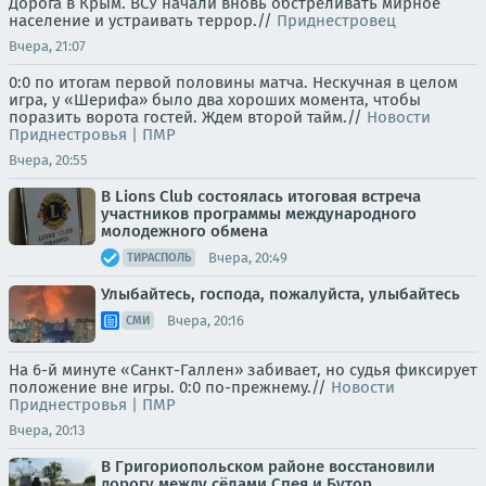
Дорога в Крым. ВСУ начали вновь обстреливать мирное
население и устраивать террор.//
Приднестровец
Вчера, 21:07
0:0 по итогам первой половины матча. Нескучная в целом
игра, у «Шерифа» было два хороших момента, чтобы
поразить ворота гостей. Ждем второй тайм.//
Новости
Приднестровья | ПМР
Вчера, 20:55
В Lions Club состоялась итоговая встреча
участников программы международного
молодежного обмена
Вчера, 20:49
ТИРАСПОЛЬ
Улыбайтесь, господа, пожалуйста, улыбайтесь
Вчера, 20:16
СМИ
На 6-й минуте «Санкт-Галлен» забивает, но судья фиксирует
положение вне игры. 0:0 по-прежнему.//
Новости
Приднестровья | ПМР
Вчера, 20:13
В Григориопольском районе восстановили
дорогу между сёлами Спея и Бутор