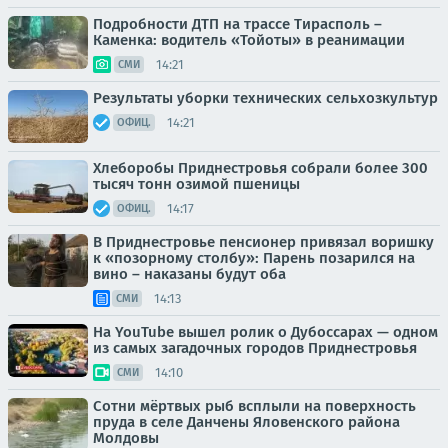
Подробности ДТП на трассе Тирасполь –
Каменка: водитель «Тойоты» в реанимации
14:21
СМИ
Результаты уборки технических сельхозкультур
14:21
ОФИЦ.
Хлеборобы Приднестровья собрали более 300
тысяч тонн озимой пшеницы
14:17
ОФИЦ.
В Приднестровье пенсионер привязал воришку
к «позорному столбу»: Парень позарился на
вино – наказаны будут оба
14:13
СМИ
На YouTube вышел ролик о Дубоссарах — одном
из самых загадочных городов Приднестровья
14:10
СМИ
Сотни мёртвых рыб всплыли на поверхность
пруда в селе Данчены Яловенского района
Молдовы