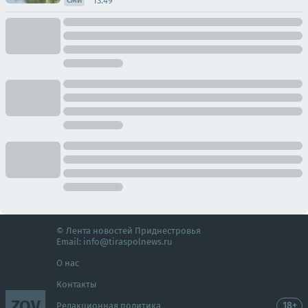
13:49
СМИ
© Лента новостей Приднестровья
Email:
info@tiraspolnews.ru
О нас
Контакты
ZOV
18+
Редакционная политика