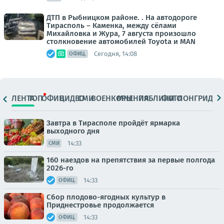
ДТП в Рыбницком районе. . На автодороге
Тирасполь – Каменка, между сёлами
Михайловка и Жура, 7 августа произошло
столкновение автомобилей Toyota и MAN
Сегодня, 14:08
ОФИЦ.
ЛЕНТА
ТОП
ОФИЦ.
ВИДЕО
СМИ
ВОЕНКОРЫ
МНЕНИЯ
ПАБЛИКИ
ФОТО
ЛОНГРИДЫ
Завтра в Тирасполе пройдёт ярмарка
выходного дня
14:33
СМИ
160 наездов на препятствия за первые полгода
2026-го
14:33
ОФИЦ.
Сбор плодово-ягодных культур в
Приднестровье продолжается
14:33
ОФИЦ.