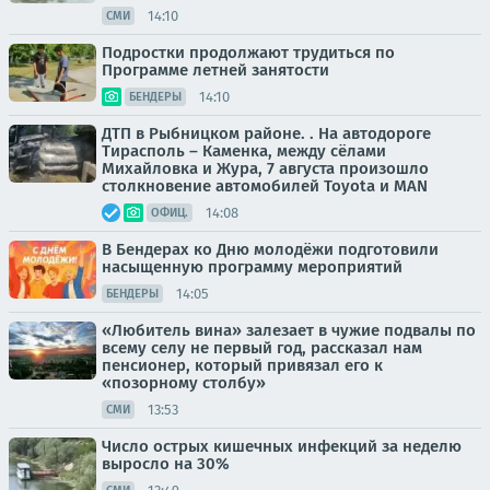
14:10
СМИ
Подростки продолжают трудиться по
Программе летней занятости
14:10
БЕНДЕРЫ
ДТП в Рыбницком районе. . На автодороге
Тирасполь – Каменка, между сёлами
Михайловка и Жура, 7 августа произошло
столкновение автомобилей Toyota и MAN
14:08
ОФИЦ.
В Бендерах ко Дню молодёжи подготовили
насыщенную программу мероприятий
14:05
БЕНДЕРЫ
«Любитель вина» залезает в чужие подвалы по
всему селу не первый год, рассказал нам
пенсионер, который привязал его к
«позорному столбу»
13:53
СМИ
Число острых кишечных инфекций за неделю
выросло на 30%