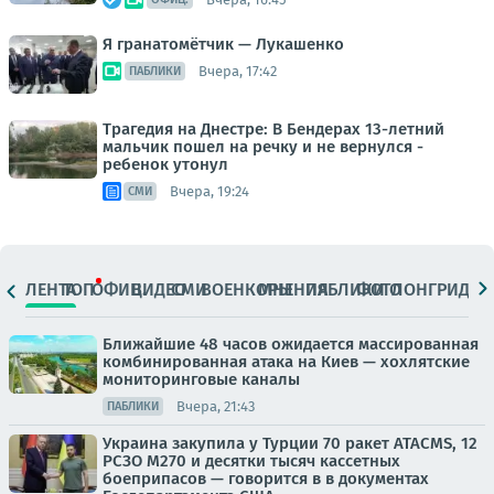
Я гранатомётчик — Лукашенко
Вчера, 17:42
ПАБЛИКИ
Трагедия на Днестре: В Бендерах 13-летний
мальчик пошел на речку и не вернулся -
ребенок утонул
Вчера, 19:24
СМИ
ЛЕНТА
ТОП
ОФИЦ.
ВИДЕО
СМИ
ВОЕНКОРЫ
МНЕНИЯ
ПАБЛИКИ
ФОТО
ЛОНГРИДЫ
Ближайшие 48 часов ожидается массированная
комбинированная атака на Киев — хохлятские
мониторинговые каналы
Вчера, 21:43
ПАБЛИКИ
Украина закупила у Турции 70 ракет ATACMS, 12
РСЗО M270 и десятки тысяч кассетных
боеприпасов — говорится в в документах