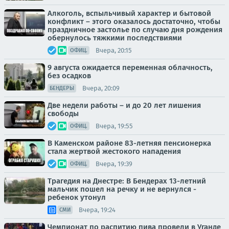
Алкоголь, вспыльчивый характер и бытовой
конфликт – этого оказалось достаточно, чтобы
праздничное застолье по случаю дня рождения
обернулось тяжкими последствиями
Вчера, 20:15
ОФИЦ.
9 августа ожидается переменная облачность,
без осадков
Вчера, 20:09
БЕНДЕРЫ
Две недели работы – и до 20 лет лишения
свободы
Вчера, 19:55
ОФИЦ.
В Каменском районе 83-летняя пенсионерка
стала жертвой жестокого нападения
Вчера, 19:39
ОФИЦ.
Трагедия на Днестре: В Бендерах 13-летний
мальчик пошел на речку и не вернулся -
ребенок утонул
Вчера, 19:24
СМИ
Чемпионат по распитию пива провели в Уганде