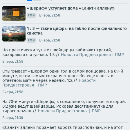
«Шериф» уступает дома «Санкт-Галлену»
Вчера, 21:58
СМИ
1 : 3 — такие цифры на табло после финального
свистка
Вчера, 21:58
СМИ
Но практически тут же швейцарцы забивают третий,
возвращая статус-кво. 1:3.//
Новости Приднестровья | ПМР
Вчера, 21:58
Отыгрывает «Шериф» один гол в самой концовке, на 89-й
минуте, и тем самым сохраняет для себя еще шансы в
ответном матче через неделю. 1:2.//
Новости
Приднестровья | ПМР
Вчера, 21:58
На 70-й минуте «Шериф», к сожалению, получает и второй.
0:2 уже ведут швейцарцы. Роковая десятиминутка для
тираспольчан.//
Новости Приднестровья | ПМР
Вчера, 21:36
«Санкт-Галлен» поражает ворота тираспольчан, и на этот