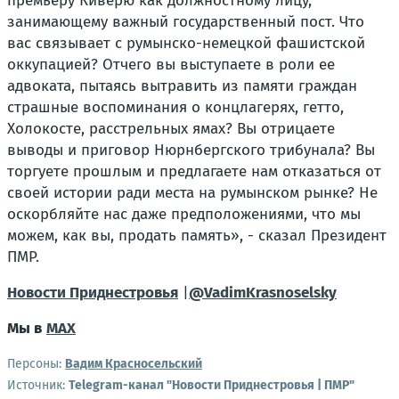
премьеру Киверю как должностному лицу,
занимающему важный государственный пост. Что
вас связывает с румынско-немецкой фашистской
оккупацией? Отчего вы выступаете в роли ее
адвоката, пытаясь вытравить из памяти граждан
страшные воспоминания о концлагерях, гетто,
Холокосте, расстрельных ямах? Вы отрицаете
выводы и приговор Нюрнбергского трибунала? Вы
торгуете прошлым и предлагаете нам отказаться от
своей истории ради места на румынском рынке? Не
оскорбляйте нас даже предположениями, что мы
можем, как вы, продать память», - сказал Президент
ПМР.
Новости Приднестровья
|
@VadimKrasnoselsky
Мы в
MAX
Персоны:
Вадим Красносельский
Источник:
Telegram-канал "Новости Приднестровья | ПМР"