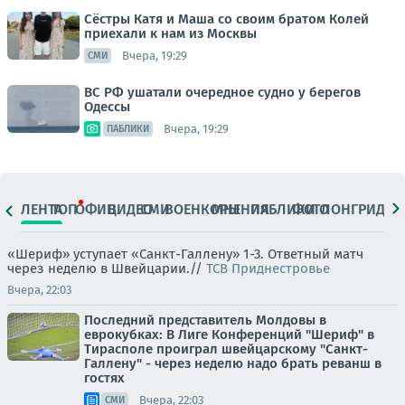
Сёстры Катя и Маша со своим братом Колей
приехали к нам из Москвы
Вчера, 19:29
СМИ
ВС РФ ушатали очередное судно у берегов
Одессы
Вчера, 19:29
ПАБЛИКИ
ЛЕНТА
ТОП
ОФИЦ.
ВИДЕО
СМИ
ВОЕНКОРЫ
МНЕНИЯ
ПАБЛИКИ
ФОТО
ЛОНГРИДЫ
«Шериф» уступает «Санкт-Галлену» 1-3. Ответный матч
через неделю в Швейцарии.//
ТСВ Приднестровье
Вчера, 22:03
Последний представитель Молдовы в
еврокубках: В Лиге Конференций "Шериф" в
Тирасполе проиграл швейцарскому "Санкт-
Галлену" - через неделю надо брать реванш в
гостях
Вчера, 22:03
СМИ