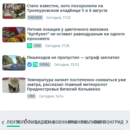
Стало известно, кого похоронили на
Троекуровском кладбище 5 и 6 августа
Сегодня, 17:22
ПАБЛИКИ
Летняя локация у цветочного магазина
"Артбукет" не оставит равнодушным ни одного
прохожего
Сегодня, 17:35
СМИ
Пешеходов не пропустил — штраф заплатил
Сегодня, 15:53
ОФИЦ.
Температура начнет постепенно снижаться уже
завтра, рассказал главный метеоролог
Приднестровья Виталий Кольвенко
Сегодня, 14:14
СМИ
ЛЕНТА
ТОП
ОФИЦ.
ВИДЕО
СМИ
ВОЕНКОРЫ
МНЕНИЯ
ПАБЛИКИ
ФОТО
ЛОНГРИДЫ