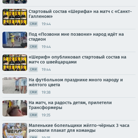
Стартовый состав «Шерифа» на матч с «Санкт-
Галленом»
19:44
СМИ
Под «Позвони мне позвони» народ идёт на
стадион
19:44
СМИ
«Шериф» опубликовал стартовый состав на
матч со швейцарцами
19:44
СМИ
На футбольном празднике много народу и
жёлтого цвета
19:38
СМИ
На матч, на радость детям, прилетели
Трансформеры
19:35
СМИ
Маленькие болельщики жёлто-чёрных 3 часа
рисовали плакат для команды
19:35
СМИ