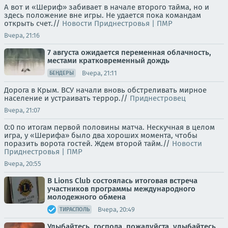
А вот и «Шериф» забивает в начале второго тайма, но и
здесь положение вне игры. Не удается пока командам
открыть счет.//
Новости Приднестровья | ПМР
Вчера, 21:16
7 августа ожидается переменная облачность,
местами кратковременный дождь
Вчера, 21:11
БЕНДЕРЫ
Дорога в Крым. ВСУ начали вновь обстреливать мирное
население и устраивать террор.//
Приднестровец
Вчера, 21:07
0:0 по итогам первой половины матча. Нескучная в целом
игра, у «Шерифа» было два хороших момента, чтобы
поразить ворота гостей. Ждем второй тайм.//
Новости
Приднестровья | ПМР
Вчера, 20:55
В Lions Club состоялась итоговая встреча
участников программы международного
молодежного обмена
Вчера, 20:49
ТИРАСПОЛЬ
Улыбайтесь, господа, пожалуйста, улыбайтесь