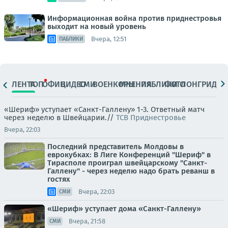
Информационная война против приднестровья
выходит на новый уровень
Вчера, 12:51
ПАБЛИКИ
ЛЕНТА
ТОП
ОФИЦ.
ВИДЕО
СМИ
ВОЕНКОРЫ
МНЕНИЯ
ПАБЛИКИ
ФОТО
ЛОНГРИДЫ
«Шериф» уступает «Санкт-Галлену» 1-3. Ответный матч
через неделю в Швейцарии.//
ТСВ Приднестровье
Вчера, 22:03
Последний представитель Молдовы в
еврокубках: В Лиге Конференций "Шериф" в
Тирасполе проиграл швейцарскому "Санкт-
Галлену" - через неделю надо брать реванш в
гостях
Вчера, 22:03
СМИ
«Шериф» уступает дома «Санкт-Галлену»
Вчера, 21:58
СМИ