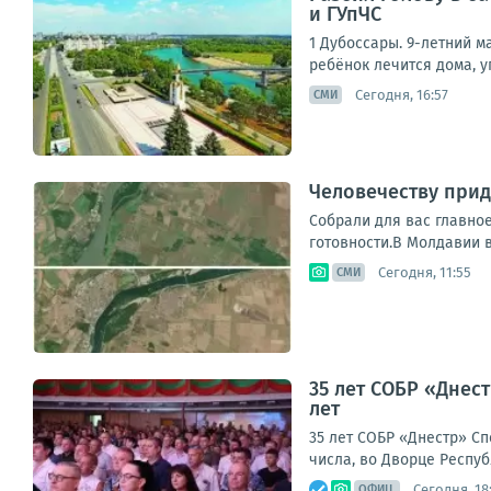
и ГУпЧС
1 Дубоссары. 9-летний м
ребёнок лечится дома, у
Сегодня, 16:57
СМИ
Человечеству прид
Собрали для вас главно
готовности.В Молдавии 
Сегодня, 11:55
СМИ
35 лет СОБР «Днес
лет
35 лет СОБР «Днестр» Сп
числа, во Дворце Респуб
Сегодня, 18
ОФИЦ.