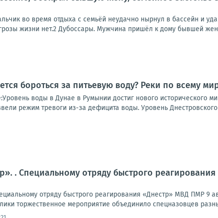
альчик во время отдыха с семьёй неудачно нырнул в бассейн и уд
грозы жизни нет.2 Дубоссары. Мужчина пришёл к дому бывшей жены,
ется бороться за питьевую воду? Реки по всему ми
е:Уровень воды в Дунае в Румынии достиг нового исторического 
ввели режим тревоги из-за дефицита воды. Уровень Днестровского 
тр». . Специальному отряду быстрого реагирования
ециальному отряду быстрого реагирования «Днестр» МВД ПМР 9 авг
лики торжественное мероприятие объединило спецназовцев разных 
:21