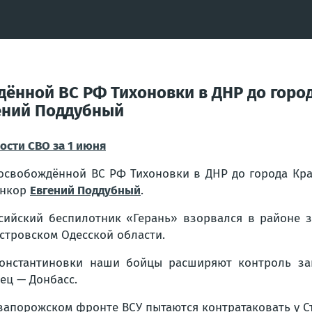
дённой ВС РФ Тихоновки в ДНР до город
ений Поддубный
ости СВО за 1 июня
освобождённой ВС РФ Тихоновки в ДНР до города Кра
енкор
Евгений Поддубный
.
сийский беспилотник «Герань» взорвался в районе 
стровском Одесской области.
онстантиновки наши бойцы расширяют контроль за
ец — Донбасс.
запорожском фронте ВСУ пытаются контратаковать у С