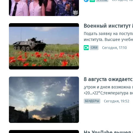
Военный институт
Подать заявку на посту
института. Высшее учебн
Сегодня, 17:10
СМИ
8 августа ожидает
,утром и днем возможна г
+20...+22°С;температура в
Сегодня, 19:52
БЕНДЕРЫ
На YouTube вышел 