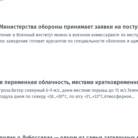
 Министерства обороны принимает заявки на пост
пление в Военный институт можно в военном комиссариате по мест
ое заведение готовит курсантов по специальности «Военное и адм
ся переменная облачность, местами кратковремен
роза.Ветер северный 6-9 м/с, днем местами порывы до 15 м/с.Темпе
оздуха днем по северу +28...+30°С, по югу +31...+33°С.Атмосферное...
ролик о Дубоссарах — одном из самых загадочных