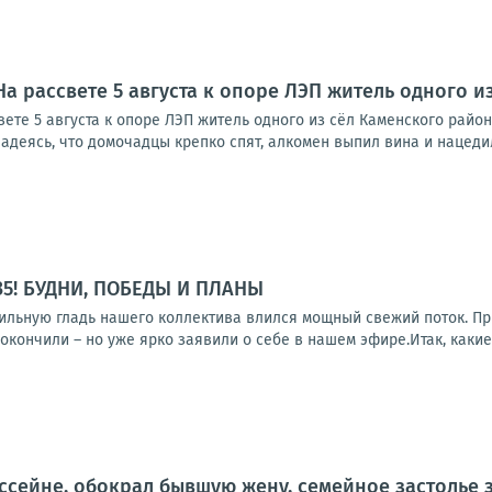
 На рассвете 5 августа к опоре ЛЭП житель одного 
ете 5 августа к опоре ЛЭП житель одного из сёл Каменского район
адеясь, что домочадцы крепко спят, алкомен выпил вина и нацедил 
35! БУДНИ, ПОБЕДЫ И ПЛАНЫ
бильную гладь нашего коллектива влился мощный свежий поток. П
окончили – но уже ярко заявили о себе в нашем эфире.Итак, какие 
ассейне, обокрал бывшую жену, семейное застолье