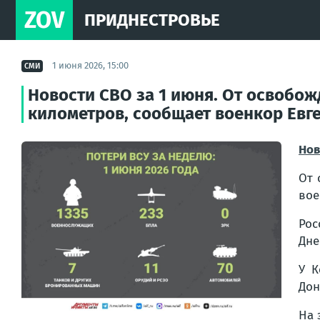
ZOV
ПРИДНЕСТРОВЬЕ
1 июня 2026, 15:00
СМИ
Новости СВО за 1 июня. От освобож
километров, сообщает военкор Евг
Нов
От 
во
Рос
Дне
У К
Дон
На 