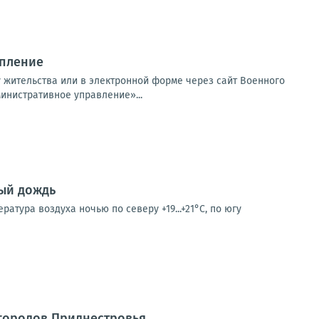
упление
у жительства или в электронной форме через сайт Военного
инистративное управление»...
ный дождь
ратура воздуха ночью по северу +19...+21°С, по югу
 городов Приднестровья