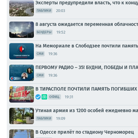
Эксперты предупредили власть, что к конц
20:03
ПАБЛИКИ
8 августа ожидается переменная облачнос
19:52
БЕНДЕРЫ
На Мемориале в Слободзее почтили памят
19:36
СМИ
ПЕРВОМУ РАДИО – 35! БУДНИ, ПОБЕДЫ И ПЛ
19:36
СМИ
В ТИРАСПОЛЕ ПОЧТИЛИ ПАМЯТЬ ПОГИБШИХ 
19:31
ОФИЦ.
Утиная армия из 1200 особей ежедневно 
19:09
ПАБЛИКИ
В Одессе прилёт по стадиону Черноморец