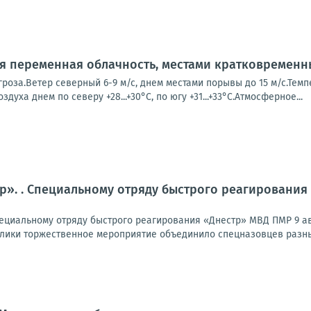
ся переменная облачность, местами кратковремен
роза.Ветер северный 6-9 м/с, днем местами порывы до 15 м/с.Темпе
оздуха днем по северу +28...+30°С, по югу +31...+33°С.Атмосферное...
тр». . Специальному отряду быстрого реагирования
ециальному отряду быстрого реагирования «Днестр» МВД ПМР 9 авг
лики торжественное мероприятие объединило спецназовцев разных 