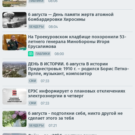
08:06
ПАБЛИКИ
6 августа — День памяти жертв атомной
бомбардировки Хиросимы
08:04
БЕНДЕРЫ
На Троекуровском кладбище похоронили 53-
летнего генерала Минобороны Игоря
Ерусалимова
08:00
ПАБЛИКИ
ДЕНЬ В ИСТОРИИ. 6 августа В истории
Приднестровья: 1910 г. – родился Борис Петко-
Вулпе, музыкант, композитор
07:33
СМИ
ЕРЭС информирует о плановых отключениях
электроэнергии в четверг
07:33
СМИ
6 августа - подтолкни себя, никто другой не
сделает этого за тебя
07:21
БЕНДЕРЫ