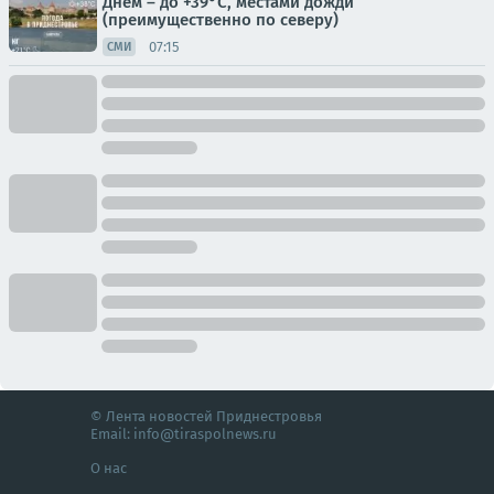
Днём – до +39°С, местами дожди
(преимущественно по северу)
07:15
СМИ
© Лента новостей Приднестровья
Email:
info@tiraspolnews.ru
О нас