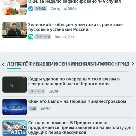
ОКИ: за неделю зафиксировано 144 случая
Сегодня, 08:34
ОФИЦ.
Зеленский - обещает уничтожить ракетные
пусковые установки России:
Вчера, 20:11
ПАБЛИКИ
ЛЕНТА
ТОП
ОФИЦ.
ВИДЕО
СМИ
ВОЕНКОРЫ
МНЕНИЯ
ПАБЛИКИ
ФОТО
ЛОНГРИДЫ
Кадры ударов по очередным сухогрузам в
северо-западной части Черного моря
09:08
ПАБЛИКИ
«Как это было» на Первом Приднестровском
08:58
СМИ
Сегодня в номере:. В Приднестровье
продолжается приём заявлений на выплату для
будущих первоклассников