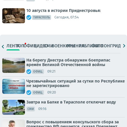
10 августа в истории Приднестровья:
Сегодня, 07:54
ТИРАСПОЛЬ
ЛЕНТА
ТОП
ОФИЦ.
ВИДЕО
СМИ
ВОЕНКОРЫ
МНЕНИЯ
ПАБЛИКИ
ФОТО
ЛОНГРИДЫ
На берегу Днестра обнаружен боеприпас
времён Великой Отечественной войны
09:21
ОФИЦ.
Чрезвычайных ситуаций за сутки по Республике
не зарегистрировано
09:20
ОФИЦ.
Завтра на Балке в Тирасполе отключат воду
09:16
СМИ
Вопрос с повышением консульского сбора за
гражданство РФ решается, сказал Президент