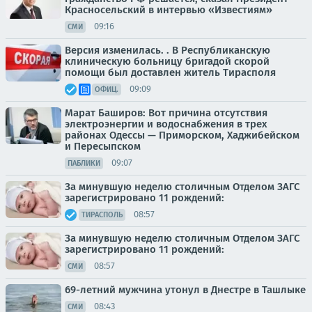
Красносельский в интервью «Известиям»
09:16
СМИ
Версия изменилась. . В Республиканскую
клиническую больницу бригадой скорой
помощи был доставлен житель Тирасполя
09:09
ОФИЦ.
Марат Баширов: Вот причина отсутствия
электроэнергии и водоснабжения в трех
районах Одессы — Приморском, Хаджибейском
и Пересыпском
09:07
ПАБЛИКИ
За минувшую неделю столичным Отделом ЗАГС
зарегистрировано 11 рождений:
08:57
ТИРАСПОЛЬ
За минувшую неделю столичным Отделом ЗАГС
зарегистрировано 11 рождений:
08:57
СМИ
69-летний мужчина утонул в Днестре в Ташлыке
08:43
СМИ