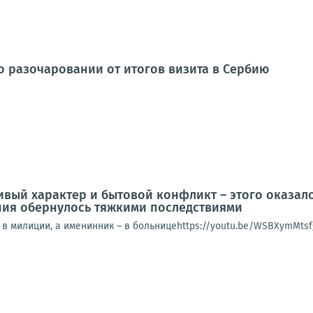
о разочаровании от итогов визита в Сербию
ивый характер и бытовой конфликт – этого оказало
ния обернулось тяжкими последствиями
 в милиции, а именинник – в больницеhttps://youtu.be/WSBXymMtsf