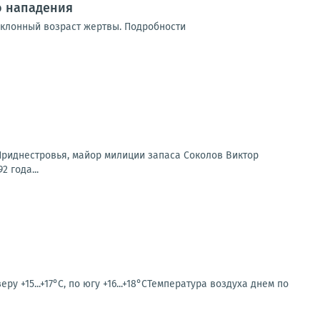
о нападения
еклонный возраст жертвы. Подробности
 Приднестровья, майор милиции запаса Соколов Виктор
 года...
у +15...+17°С, по югу +16...+18°СТемпература воздуха днем по