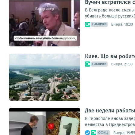
Вучич встретился 
В Белграде после смены
убивать больше русских
Вчера, 18:30
ПАБЛИКИ
Киев. Що вы робит
Вчера, 21:30
ПАБЛИКИ
Две недели работы
В Тирасполе вновь заде
вещества в Приднестровь
Вчера, 19:5
ОФИЦ.