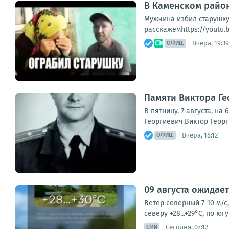
В Каменском район
Мужчина избил старушку
расскажемhttps://youtu.
Вчера, 19:39
ОФИЦ.
Памяти Виктора Г
В пятницу, 7 августа, н
Георгиевич.Виктор Георг
Вчера, 18:12
ОФИЦ.
09 августа ожидае
Ветер северный 7-10 м/с,
северу +28...+29°С, по ю
Сегодня, 07:12
СМИ