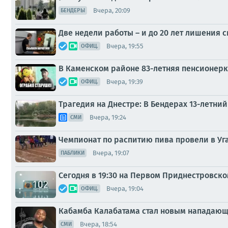
Вчера, 20:09
БЕНДЕРЫ
Две недели работы – и до 20 лет лишения 
Вчера, 19:55
ОФИЦ.
В Каменском районе 83-летняя пенсионерк
Вчера, 19:39
ОФИЦ.
Трагедия на Днестре: В Бендерах 13-летний
Вчера, 19:24
СМИ
Чемпионат по распитию пива провели в Уг
Вчера, 19:07
ПАБЛИКИ
Сегодня в 19:30 на Первом Приднестровско
Вчера, 19:04
ОФИЦ.
Кабамба Калабатама стал новым напада
Вчера, 18:54
СМИ