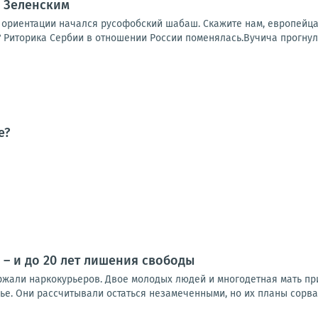
с Зеленским
 ориентации начался русофобский шабаш. Скажите нам, европейца
? Риторика Сербии в отношении России поменялась.Вучича прогнул
е?
 – и до 20 лет лишения свободы
ржали наркокурьеров. Двое молодых людей и многодетная мать п
е. Они рассчитывали остаться незамеченными, но их планы сорвал
5