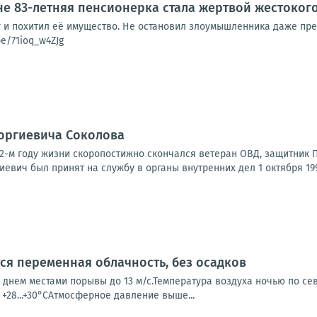
е 83-летняя пенсионерка стала жертвой жестоког
 и похитил её имущество. Не остановил злоумышленника даже пр
be/71ioq_w4ZJg
еоргиевича Соколова
а 62-м году жизни скоропостижно скончался ветеран ОВД, защитник
иевич был принят на службу в органы внутренних дел 1 октября 1992
тся переменная облачность, без осадков
 днем местами порывы до 13 м/с.Температура воздуха ночью по север
гу +28...+30°САтмосферное давление выше...