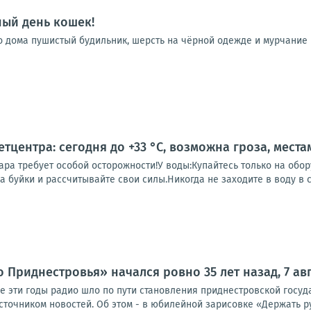
ый день кошек!
го дома пушистый будильник, шерсть на чёрной одежде и мурчание
тцентра: сегодня до +33 °C, возможна гроза, места
ара требует особой осторожности!У воды:Купайтесь только на обо
а буйки и рассчитывайте свои силы.Никогда не заходите в воду в с
 Приднестровья» начался ровно 35 лет назад, 7 авг
се эти годы радио шло по пути становления приднестровской госу
точником новостей. Об этом - в юбилейной зарисовке «Держать рук