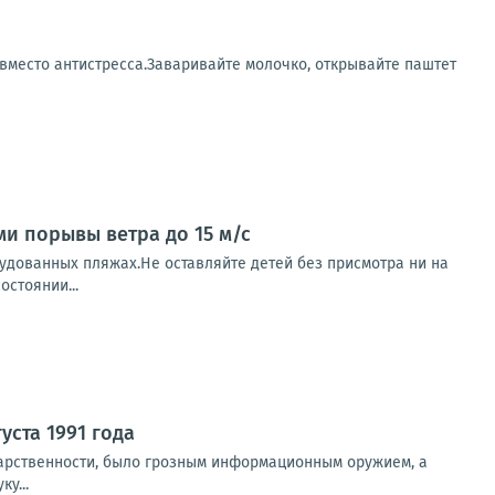
 вместо антистресса.Заваривайте молочко, открывайте паштет
ми порывы ветра до 15 м/с
рудованных пляжах.Не оставляйте детей без присмотра ни на
остоянии...
уста 1991 года
дарственности, было грозным информационным оружием, а
у...