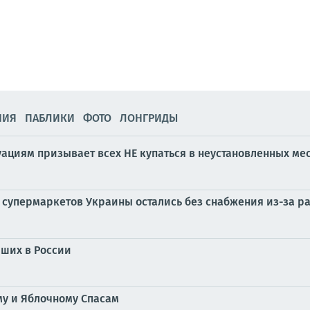
НИЯ
ПАБЛИКИ
ФОТО
ЛОНГРИДЫ
циям призывает всех НЕ купаться в неустановленных мест
х супермаркетов Украины остались без снабжения из-за 
йших в России
му и Яблочному Спасам