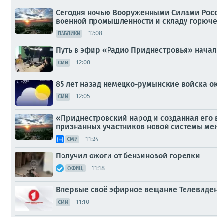
Сегодня ночью Вооруженными Силами Росс
военной промышленности и складу горюче
12:08
ПАБЛИКИ
Путь в эфир «Радио Приднестровья» начался
12:08
СМИ
85 лет назад немецко-румынские войска о
12:05
СМИ
«Приднестровский народ и созданная его 
признанных участников новой системы м
11:24
СМИ
Получил ожоги от бензиновой горелки
11:18
ОФИЦ.
Впервые своё эфирное вещание Телевидени
11:10
СМИ