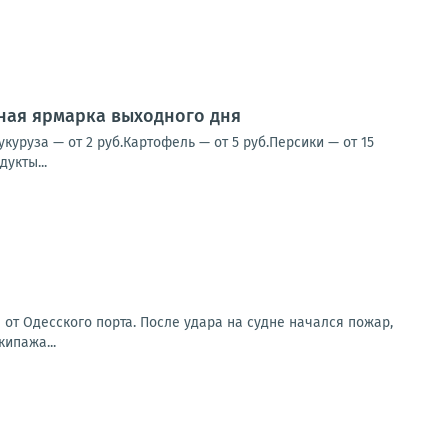
нная ярмарка выходного дня
уруза — от 2 руб.Картофель — от 5 руб.Персики — от 15
укты...
от Одесского порта. После удара на судне начался пожар,
ипажа...