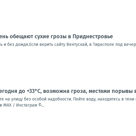
ень обещают сухие грозы в Приднестровье
ть и без дождя.Если верить сайту Вентускай, в Тирасполе под вече
годня до +33°С, возможна гроза, местами порывы в
те на улицу без особой надобности. Пейте воду, находитесь в тен
 MAX / Инстаграм ©...