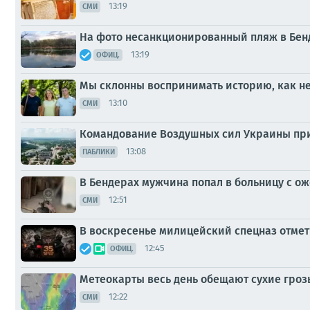
13:19
СМИ
На фото несанкционированный пляж в Бенд
13:19
ОФИЦ.
Мы склонны воспринимать историю, как н
13:10
СМИ
Командование Воздушных сил Украины призн
13:08
ПАБЛИКИ
В Бендерах мужчина попал в больницу с о
12:51
СМИ
В воскресенье милицейский спецназ отмет
12:45
ОФИЦ.
Метеокарты весь день обещают сухие гроз
12:22
СМИ