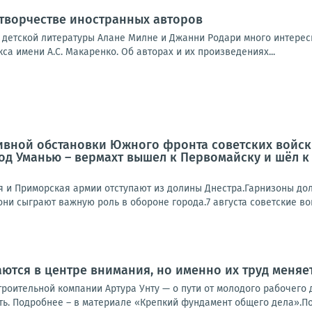
 творчестве иностранных авторов
 детской литературы Алане Милне и Джанни Родари много интерес
са имени А.С. Макаренко. Об авторах и их произведениях...
ивной обстановки Южного фронта советских войск
од Уманью – вермахт вышел к Первомайску и шёл к
-я и Приморская армии отступают из долины Днестра.Гарнизоны д
 они сыграют важную роль в обороне города.7 августа советские вой
ются в центре внимания, но именно их труд меняе
роительной компании Артура Унту — о пути от молодого рабочего 
ть. Подробнее – в материале «Крепкий фундамент общего дела».Под