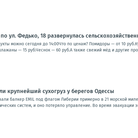
по ул. Федько, 18 развернулась сельскохозяйстве
кты можно сегодня до 14:00Что по ценам? Помидоры — от 10 руб.Кук
клажаны — 15 руб.Чеснок — 60 руб.А также свежий мёд и другие прод
и крупнейший сухогруз у берегов Одессы
али балкер EMIL под флагом Либерии примерно в 21 морской миле 
ических систем, и оно потеряло управление. Во время эвакуации эк