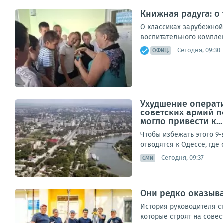
Книжная радуга: о
О классиках зарубежной
воспитательного комплек
Сегодня, 09:30
ОФИЦ.
Ухудшение операт
советских армий п
могло привести к...
Чтобы избежать этого 9
отводятся к Одессе, где
Сегодня, 09:37
СМИ
Они редко оказыва
История руководителя ст
которые строят на совес