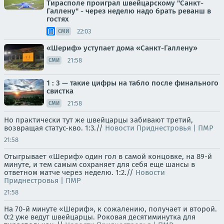
Тирасполе проиграл швейцарскому "Санкт-
Галлену" - через неделю надо брать реванш в
гостях
22:03
СМИ
«Шериф» уступает дома «Санкт-Галлену»
21:58
СМИ
1 : 3 — такие цифры на табло после финального
свистка
21:58
СМИ
Но практически тут же швейцарцы забивают третий,
возвращая статус-кво. 1:3.//
Новости Приднестровья | ПМР
21:58
Отыгрывает «Шериф» один гол в самой концовке, на 89-й
минуте, и тем самым сохраняет для себя еще шансы в
ответном матче через неделю. 1:2.//
Новости
Приднестровья | ПМР
21:58
На 70-й минуте «Шериф», к сожалению, получает и второй.
0:2 уже ведут швейцарцы. Роковая десятиминутка для