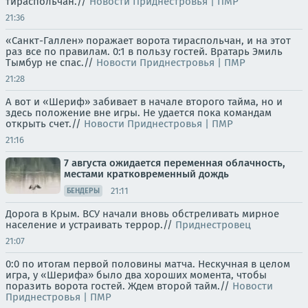
тираспольчан.//
Новости Приднестровья | ПМР
21:36
«Санкт-Галлен» поражает ворота тираспольчан, и на этот
раз все по правилам. 0:1 в пользу гостей. Вратарь Эмиль
Тымбур не спас.//
Новости Приднестровья | ПМР
21:28
А вот и «Шериф» забивает в начале второго тайма, но и
здесь положение вне игры. Не удается пока командам
открыть счет.//
Новости Приднестровья | ПМР
21:16
7 августа ожидается переменная облачность,
местами кратковременный дождь
21:11
БЕНДЕРЫ
Дорога в Крым. ВСУ начали вновь обстреливать мирное
население и устраивать террор.//
Приднестровец
21:07
0:0 по итогам первой половины матча. Нескучная в целом
игра, у «Шерифа» было два хороших момента, чтобы
поразить ворота гостей. Ждем второй тайм.//
Новости
Приднестровья | ПМР