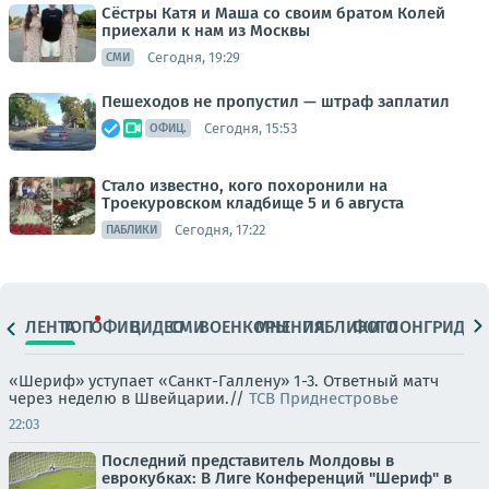
Сёстры Катя и Маша со своим братом Колей
приехали к нам из Москвы
Сегодня, 19:29
СМИ
Пешеходов не пропустил — штраф заплатил
Сегодня, 15:53
ОФИЦ.
Стало известно, кого похоронили на
Троекуровском кладбище 5 и 6 августа
Сегодня, 17:22
ПАБЛИКИ
ЛЕНТА
ТОП
ОФИЦ.
ВИДЕО
СМИ
ВОЕНКОРЫ
МНЕНИЯ
ПАБЛИКИ
ФОТО
ЛОНГРИДЫ
«Шериф» уступает «Санкт-Галлену» 1-3. Ответный матч
через неделю в Швейцарии.//
ТСВ Приднестровье
22:03
Последний представитель Молдовы в
еврокубках: В Лиге Конференций "Шериф" в