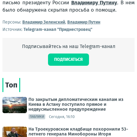
письмо президенту России
Владимиру Путину
. В нем
было обнаружена скрытая просьба о помощи.
Персоны:
Владимир Зеленский
,
Владимир Путин
Источник:
Telegram-канал "Приднестровец"
Подписывайтесь на наш Telegram-канал
ПОДПИСАТЬСЯ
Топ
По закрытым дипломатическим каналам из
Киева в Астану поступило прямое и
недвусмысленное предупреждение
Сегодня, 16:10
ПАБЛИКИ
На Троекуровском кладбище похоронили 53-
летнего генерала Минобороны Игоря