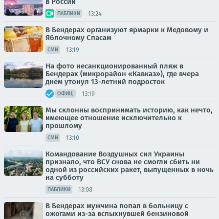
в России
13:24
ПАБЛИКИ
В Бендерах организуют ярмарки к Медовому и
Яблочному Спасам
13:19
СМИ
На фото несанкционированный пляж в
Бендерах (микрорайон «Кавказ»), где вчера
днём утонул 13-летний подросток
13:19
ОФИЦ.
Мы склонны воспринимать историю, как нечто,
имеющее отношение исключительно к
прошлому
13:10
СМИ
Командование Воздушных сил Украины
признало, что ВСУ снова не смогли сбить ни
одной из российских ракет, выпущенных в ночь
на субботу
13:08
ПАБЛИКИ
В Бендерах мужчина попал в больницу с
ожогами из-за вспыхнувшей бензиновой