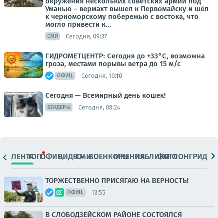
окружения нескольких советских армий под
Уманью – вермахт вышел к Первомайску и шёл
к черноморскому побережью с востока, что
могло привести к...
Сегодня, 09:37
СМИ
ГИДРОМЕТЦЕНТР: Сегодня до +33°С, возможна
гроза, местами порывы ветра до 15 м/с
Сегодня, 10:10
ОФИЦ.
Сегодня — Всемирный день кошек!
Сегодня, 08:24
БЕНДЕРЫ
ЛЕНТА
ТОП
ОФИЦ.
ВИДЕО
СМИ
ВОЕНКОРЫ
МНЕНИЯ
ПАБЛИКИ
ФОТО
ЛОНГРИДЫ
ТОРЖЕСТВЕННО ПРИСЯГАЮ НА ВЕРНОСТЬ!
13:55
ОФИЦ.
В СЛОБОДЗЕЙСКОМ РАЙОНЕ СОСТОЯЛСЯ