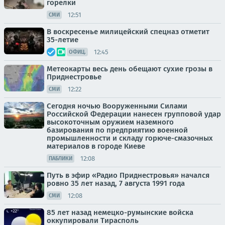
горелки
12:51
СМИ
В воскресенье милицейский спецназ отметит
35-летие
12:45
ОФИЦ.
Метеокарты весь день обещают сухие грозы в
Приднестровье
12:22
СМИ
Сегодня ночью Вооруженными Силами
Российской Федерации нанесен групповой удар
высокоточным оружием наземного
базирования по предприятию военной
промышленности и складу горюче-смазочных
материалов в городе Киеве
12:08
ПАБЛИКИ
Путь в эфир «Радио Приднестровья» начался
ровно 35 лет назад, 7 августа 1991 года
12:08
СМИ
85 лет назад немецко-румынские войска
оккупировали Тирасполь