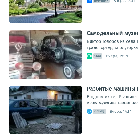
Вчера, 12:51
ПАБЛИКИ
Самодельный музе
Виктор Тодоров из села 
транспортер, «полуторка
Вчера, 15:18
СМИ
Разбитые машины и
В одном из сёл Рыбницк
июля мужчина начал нас
Вчера, 14:14
ОФИЦ.