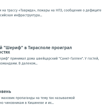
и на трассу «Таврида», пожары на НПЗ, сообщения о дефиците
сийская инфраструктура...
ий "Шериф" в Тирасполе проиграл
остях
риф" принимал дома швейцарский "Санкт-Галлен". У гостей,
омандами. В далеком...
овень
 маховик пропаганды на тему так называемой
о чиновникам в Кишиневе и их...