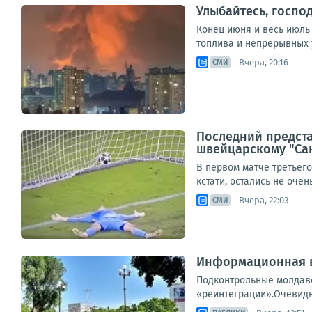
Улыбайтесь, господ
Конец июня и весь июль
топлива и непрерывных у
Вчера, 20:16
СМИ
Последний предст
швейцарскому "Сан
В первом матче третьег
кстати, остались не оче
Вчера, 22:03
СМИ
Информационная в
Подконтрольные молдавс
«реинтеграции».Очевидно