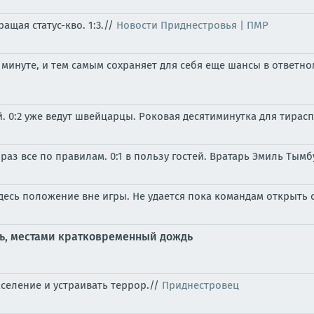
щая статус-кво. 1:3.//
Новости Приднестровья | ПМР
минуте, и тем самым сохраняет для себя еще шансы в ответном
. 0:2 уже ведут швейцарцы. Роковая десятиминутка для тирас
раз все по правилам. 0:1 в пользу гостей. Вратарь Эмиль Тымб
десь положение вне игры. Не удается пока командам открыть 
ть, местами кратковременный дождь
селение и устраивать террор.//
Приднестровец