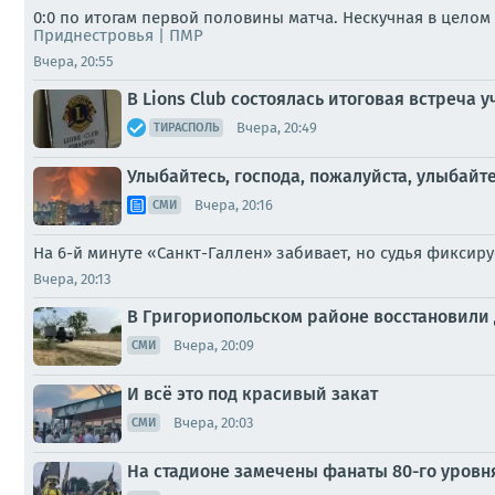
0:0 по итогам первой половины матча. Нескучная в целом
Приднестровья | ПМР
Вчера, 20:55
В Lions Club состоялась итоговая встреч
Вчера, 20:49
ТИРАСПОЛЬ
Улыбайтесь, господа, пожалуйста, улыбайт
Вчера, 20:16
СМИ
На 6-й минуте «Санкт-Галлен» забивает, но судья фиксир
Вчера, 20:13
В Григориопольском районе восстановили 
Вчера, 20:09
СМИ
И всё это под красивый закат
Вчера, 20:03
СМИ
На стадионе замечены фанаты 80-го уровн