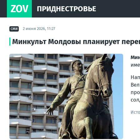
ZOV
ПРИДНЕСТРОВЬЕ
2 июня 2026, 11:27
СМИ
Минкульт Молдовы планирует перен
Мин
име
Нап
Ве
про
сол
Ист