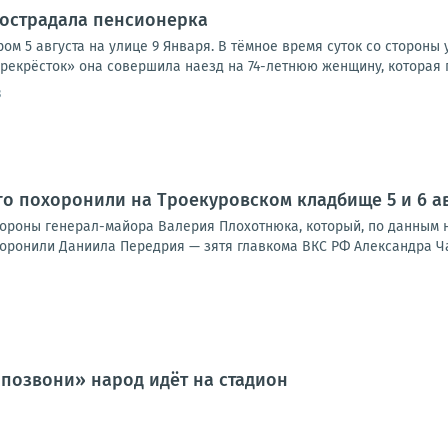
пострадала пенсионерка
м 5 августа на улице 9 Января. В тёмное время суток со стороны
ерекрёсток» она совершила наезд на 74-летнюю женщину, которая 
3
ого похоронили на Троекуровском кладбище 5 и 6 а
охороны генерал-майора Валерия Плохотнюка, который, по данным 
оронили Даниила Передрия — зятя главкома ВКС РФ Александра Чайк
позвони» народ идёт на стадион