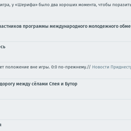
 игра, у «Шерифа» было два хороших момента, чтобы поразить
а участников программы международного молодежного обм
есь
ует положение вне игры. 0:0 по-прежнему.//
Новости Приднест
дорогу между сёлами Спея и Бутор
я