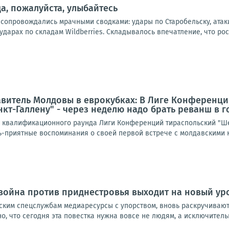
а, пожалуйста, улыбайтесь
 сопровождались мрачными сводками: удары по Старобельску, атак
дарах по складам Wildberries. Складывалось впечатление, что рос
авитель Молдовы в еврокубках: В Лиге Конференц
кт-Галлену" - через неделю надо брать реванш в г
о квалификационного раунда Лиги Конференций тираспольский "Ше
нь-приятные воспоминания о своей первой встрече с молдавскими к
ойна против приднестровья выходит на новый ур
ким спецслужбам медиаресурсы с упорством, вновь раскручивают
, что сегодня эта повестка нужна вовсе не людям, а исключительн