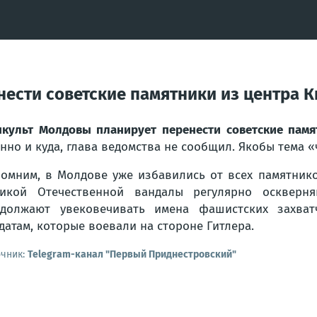
ести советские памятники из центра К
культ Молдовы планирует перенести советские памя
нно и куда, глава ведомства не сообщил. Якобы тема «
омним, в Молдове уже избавились от всех памятник
ликой Отечественной вандалы регулярно оскверн
должают увековечивать имена фашистских захват
датам, которые воевали на стороне Гитлера.
очник:
Telegram-канал "Первый Приднестровский"