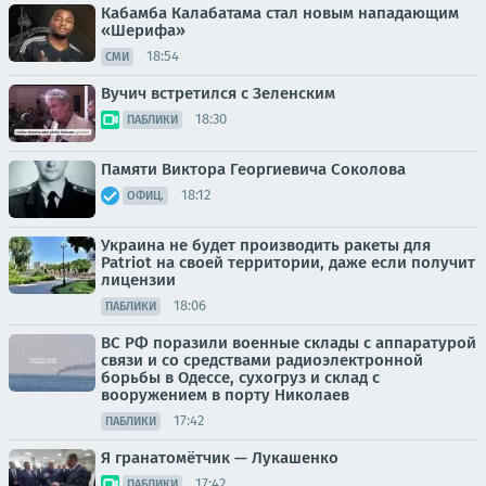
Кабамба Калабатама стал новым нападающим
«Шерифа»
18:54
СМИ
Вучич встретился с Зеленским
18:30
ПАБЛИКИ
Памяти Виктора Георгиевича Соколова
18:12
ОФИЦ.
Украина не будет производить ракеты для
Patriot на своей территории, даже если получит
лицензии
18:06
ПАБЛИКИ
ВС РФ поразили военные склады с аппаратурой
связи и со средствами радиоэлектронной
борьбы в Одессе, сухогруз и склад с
вооружением в порту Николаев
17:42
ПАБЛИКИ
Я гранатомётчик — Лукашенко
17:42
ПАБЛИКИ