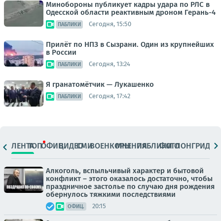
Минобороны публикует кадры удара по РЛС в
Одесской области реактивным дроном Герань-4
Сегодня, 15:50
ПАБЛИКИ
Прилёт по НПЗ в Сызрани. Один из крупнейших
в России
Сегодня, 13:24
ПАБЛИКИ
Я гранатомётчик — Лукашенко
Сегодня, 17:42
ПАБЛИКИ
ЛЕНТА
ТОП
ОФИЦ.
ВИДЕО
СМИ
ВОЕНКОРЫ
МНЕНИЯ
ПАБЛИКИ
ФОТО
ЛОНГРИДЫ
Алкоголь, вспыльчивый характер и бытовой
конфликт – этого оказалось достаточно, чтобы
праздничное застолье по случаю дня рождения
обернулось тяжкими последствиями
20:15
ОФИЦ.