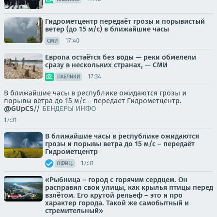
Гидрометцентр передаёт грозы и порывистый
ветер (до 15 м/с) в ближайшие часы
17:40
СМИ
Европа остаётся без воды — реки обмелели
сразу в нескольких странах, — СМИ
17:34
ПАБЛИКИ
В ближайшие часы в республике ожидаются грозы и
порывы ветра до 15 м/с – передаёт Гидрометцентр.
@GUpCS
//
БЕНДЕРЫ ИНФО
17:31
В ближайшие часы в республике ожидаются
грозы и порывы ветра до 15 м/с – передаёт
Гидрометцентр
17:31
ОФИЦ.
«Рыбница – город с горячим сердцем. Он
расправил свои улицы, как крылья птицы перед
взлётом. Его крутой рельеф – это и про
характер города. Такой же самобытный и
стремительный»