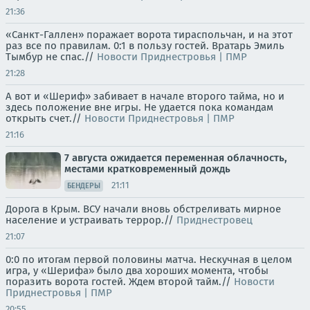
21:36
«Санкт-Галлен» поражает ворота тираспольчан, и на этот
раз все по правилам. 0:1 в пользу гостей. Вратарь Эмиль
Тымбур не спас.//
Новости Приднестровья | ПМР
21:28
А вот и «Шериф» забивает в начале второго тайма, но и
здесь положение вне игры. Не удается пока командам
открыть счет.//
Новости Приднестровья | ПМР
21:16
7 августа ожидается переменная облачность,
местами кратковременный дождь
21:11
БЕНДЕРЫ
Дорога в Крым. ВСУ начали вновь обстреливать мирное
население и устраивать террор.//
Приднестровец
21:07
0:0 по итогам первой половины матча. Нескучная в целом
игра, у «Шерифа» было два хороших момента, чтобы
поразить ворота гостей. Ждем второй тайм.//
Новости
Приднестровья | ПМР
20:55