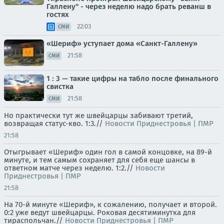
Галлену" - через неделю надо брать реванш в
гостях
22:03
СМИ
«Шериф» уступает дома «Санкт-Галлену»
21:58
СМИ
1 : 3 — такие цифры на табло после финального
свистка
21:58
СМИ
Но практически тут же швейцарцы забивают третий,
возвращая статус-кво. 1:3.//
Новости Приднестровья | ПМР
21:58
Отыгрывает «Шериф» один гол в самой концовке, на 89-й
минуте, и тем самым сохраняет для себя еще шансы в
ответном матче через неделю. 1:2.//
Новости
Приднестровья | ПМР
21:58
На 70-й минуте «Шериф», к сожалению, получает и второй.
0:2 уже ведут швейцарцы. Роковая десятиминутка для
тираспольчан.//
Новости Приднестровья | ПМР