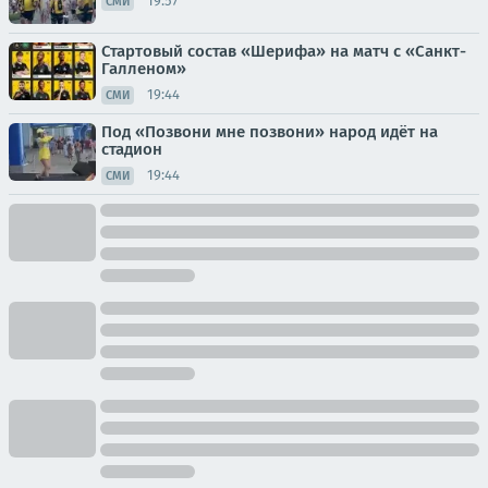
19:57
СМИ
Стартовый состав «Шерифа» на матч с «Санкт-
Галленом»
19:44
СМИ
Под «Позвони мне позвони» народ идёт на
стадион
19:44
СМИ