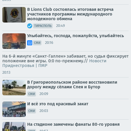
В Lions Club состоялась итоговая встреча
участников программы международного
молодежного обмена
20:49
ТИРАСПОЛЬ
Улыбайтесь, господа, пожалуйста, улыбайтесь
20:16
СМИ
На 6-й минуте «Санкт-Галлен» забивает, но судья фиксирует
положение вне игры. 0:0 по-прежнему.//
Новости
Приднестровья | ПМР
20:13
В Григориопольском районе восстановили
дорогу между сёлами Спея и Бутор
20:09
СМИ
И всё это под красивый закат
20:03
СМИ
На стадионе замечены фанаты 80-го уровня