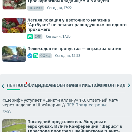
Троекуровском кладбище 5 и 6 августа
Сегодня, 17:22
ПАБЛИКИ
Летняя локация у цветочного магазина
"Артбукет" не оставит равнодушным ни одного
прохожего
Сегодня, 17:35
СМИ
Пешеходов не пропустил — штраф заплатил
Сегодня, 15:53
ОФИЦ.
ЛЕНТА
ТОП
ОФИЦ.
ВИДЕО
СМИ
ВОЕНКОРЫ
МНЕНИЯ
ПАБЛИКИ
ФОТО
ЛОНГРИДЫ
«Шериф» уступает «Санкт-Галлену» 1-3. Ответный матч
через неделю в Швейцарии.//
ТСВ Приднестровье
22:03
Последний представитель Молдовы в
еврокубках: В Лиге Конференций "Шериф" в
Тирасполе проиграл швейцарскому "Санкт-