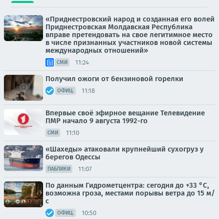
«Приднестровский народ и созданная его волей
Приднестровская Молдавская Республика
вправе претендовать на свое легитимное место
в числе признанных участников новой системы
международных отношений»
11:24
СМИ
Получил ожоги от бензиновой горелки
11:18
ОФИЦ.
Впервые своё эфирное вещание Телевидение
ПМР начало 9 августа 1992-го
11:10
СМИ
«Шахеды» атаковали крупнейший сухогруз у
берегов Одессы
11:07
ПАБЛИКИ
По данным Гидрометцентра: сегодня до +33 °C,
возможна гроза, местами порывы ветра до 15 м/
с
10:50
ОФИЦ.