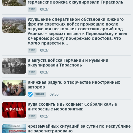
германские войска оккупировали Тирасполь
09:37
СМИ
Ухудшение оперативной обстановки Южного
фронта советских войск произошло после
окружения нескольких советских армий под
Уманью – вермахт вышел к Первомайску и шёл
к черноморскому побережью с востока, что
могло привести к...
09:37
СМИ
8 августа войска Германии и Румынии
оккупировали Тирасполь
09:37
СМИ
Книжная радуга: о творчестве иностранных
авторов
09:30
ОФИЦ.
Куда сходить в выходные? Собрали самые
интересные мероприятия:
09:27
СМИ
Чрезвычайных ситуаций за сутки по Республике
не зарегистрировано