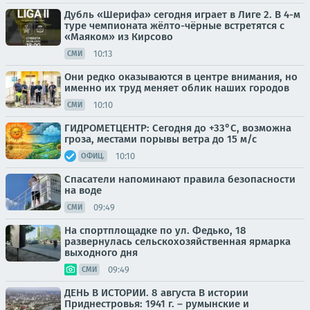
Дубль «Шерифа» сегодня играет в Лиге 2. В 4-м
туре чемпионата жёлто-чёрные встретятся с
«Маяком» из Кирсово
10:13
СМИ
Они редко оказываются в центре внимания, но
именно их труд меняет облик наших городов
10:10
СМИ
ГИДРОМЕТЦЕНТР: Сегодня до +33°С, возможна
гроза, местами порывы ветра до 15 м/с
10:10
ОФИЦ.
Спасатели напоминают правила безопасности
на воде
09:49
СМИ
На спортплощадке по ул. Федько, 18
развернулась сельскохозяйственная ярмарка
выходного дня
09:49
СМИ
ДЕНЬ В ИСТОРИИ. 8 августа В истории
Приднестровья: 1941 г. – румынские и