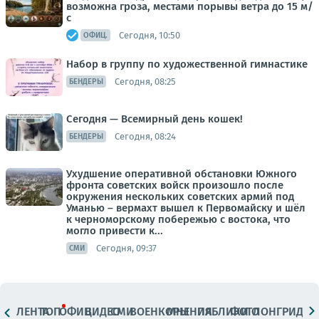
возможна гроза, местами порывы ветра до 15 м/
с
Сегодня, 10:50
ОФИЦ.
Набор в группу по художественной гимнастике
Сегодня, 08:25
БЕНДЕРЫ
Сегодня — Всемирный день кошек!
Сегодня, 08:24
БЕНДЕРЫ
Ухудшение оперативной обстановки Южного
фронта советских войск произошло после
окружения нескольких советских армий под
Уманью – вермахт вышел к Первомайску и шёл
к черноморскому побережью с востока, что
могло привести к...
Сегодня, 09:37
СМИ
ЛЕНТА
ТОП
ОФИЦ.
ВИДЕО
СМИ
ВОЕНКОРЫ
МНЕНИЯ
ПАБЛИКИ
ФОТО
ЛОНГРИДЫ