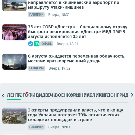
направляется в кишиневский аэропорт по
маршруту Атаки-Кишинев
Вчера, 18:31
ПАБЛИКИ
35 лет СОБР «Днестр». . Специальному отряду
быстрого реагирования «Днестр» МВД ПМР 9
августа исполняется 35 лет
Вчера, 18:21
ОФИЦ.
8 августа ожидается переменная облачность,
местами кратковременный дождь
Вчера, 19:52
БЕНДЕРЫ
ЛЕНТА
ТОП
ОФИЦ.
ВИДЕО
СМИ
ВОЕНКОРЫ
МНЕНИЯ
ПАБЛИКИ
ФОТО
ЛОНГРИДЫ
Эксперты предупредили власть, что к концу
года Украина потеряет 70% логистических
складских площадок в стране
Вчера, 20:03
ПАБЛИКИ