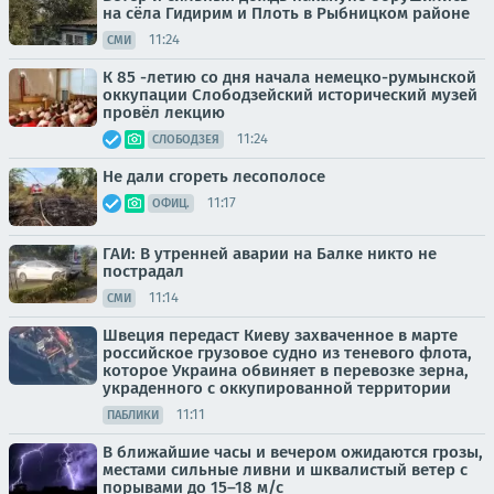
на сёла Гидирим и Плоть в Рыбницком районе
11:24
СМИ
К 85 -летию со дня начала немецко-румынской
оккупации Слободзейский исторический музей
провёл лекцию
11:24
СЛОБОДЗЕЯ
Не дали сгореть лесополосе
11:17
ОФИЦ.
ГАИ: В утренней аварии на Балке никто не
пострадал
11:14
СМИ
Швеция передаст Киеву захваченное в марте
российское грузовое судно из теневого флота,
которое Украина обвиняет в перевозке зерна,
украденного с оккупированной территории
11:11
ПАБЛИКИ
В ближайшие часы и вечером ожидаются грозы,
местами сильные ливни и шквалистый ветер с
порывами до 15–18 м/с