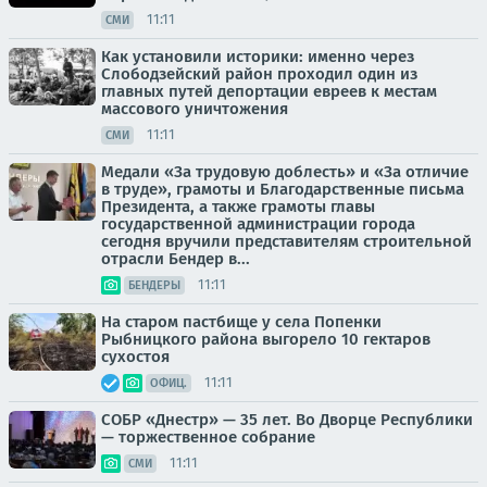
11:11
СМИ
Как установили историки: именно через
Слободзейский район проходил один из
главных путей депортации евреев к местам
массового уничтожения
11:11
СМИ
Медали «За трудовую доблесть» и «За отличие
в труде», грамоты и Благодарственные письма
Президента, а также грамоты главы
государственной администрации города
сегодня вручили представителям строительной
отрасли Бендер в...
11:11
БЕНДЕРЫ
На старом пастбище у села Попенки
Рыбницкого района выгорело 10 гектаров
сухостоя
11:11
ОФИЦ.
СОБР «Днестр» — 35 лет. Во Дворце Республики
— торжественное собрание
11:11
СМИ