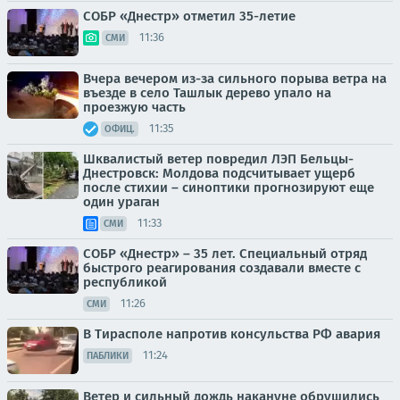
СОБР «Днестр» отметил 35-летие
11:36
СМИ
Вчера вечером из-за сильного порыва ветра на
въезде в село Ташлык дерево упало на
проезжую часть
11:35
ОФИЦ.
Шквалистый ветер повредил ЛЭП Бельцы-
Днестровск: Молдова подсчитывает ущерб
после стихии – синоптики прогнозируют еще
один ураган
11:33
СМИ
СОБР «Днестр» – 35 лет. Специальный отряд
быстрого реагирования создавали вместе с
республикой
11:26
СМИ
В Тирасполе напротив консульства РФ авария
11:24
ПАБЛИКИ
Ветер и сильный дождь накануне обрушились