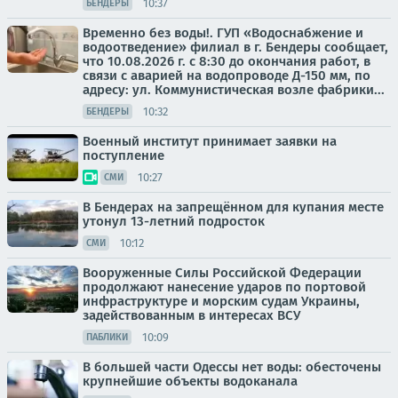
10:37
БЕНДЕРЫ
Временно без воды!. ГУП «Водоснабжение и
водоотведение» филиал в г. Бендеры сообщает,
что 10.08.2026 г. с 8:30 до окончания работ, в
связи с аварией на водопроводе Д-150 мм, по
адресу: ул. Коммунистическая возле фабрики...
10:32
БЕНДЕРЫ
Военный институт принимает заявки на
поступление
10:27
СМИ
В Бендерах на запрещённом для купания месте
утонул 13-летний подросток
10:12
СМИ
Вооруженные Силы Российской Федерации
продолжают нанесение ударов по портовой
инфраструктуре и морским судам Украины,
задействованным в интересах ВСУ
10:09
ПАБЛИКИ
В большей части Одессы нет воды: обесточены
крупнейшие объекты водоканала