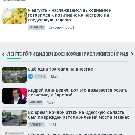
9 августа - наслаждаемся выходными и
готовимся к позитивному настрою на
следующую неделю
Сегодня, 08:31
БЕНДЕРЫ
ЛЕНТА
ТОП
ОФИЦ.
ВИДЕО
СМИ
ВОЕНКОРЫ
МНЕНИЯ
ПАБЛИКИ
ФОТО
ЛОНГРИДЫ
Ещё одна трагедия на Днестре
12:35
ОФИЦ.
Андрей Клинцевич: Вот это называется резать
логистику с Европой
12:27
МНЕНИЯ
Во время ночной атаки на Одесскую область
был поврежден автомобильный мост в Маяках
11:31
ПАБЛИКИ
«Твёрдый фундамент – успешное будущее»