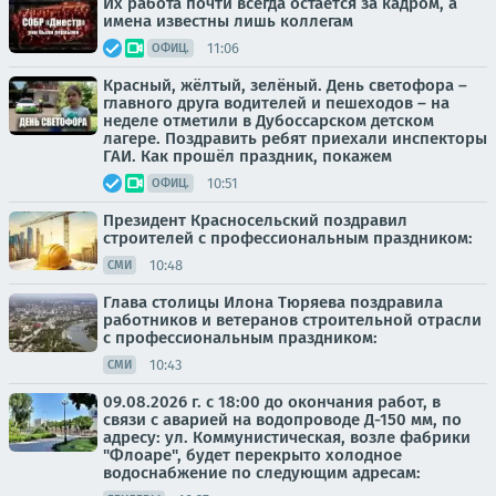
Их работа почти всегда остаётся за кадром, а
имена известны лишь коллегам
11:06
ОФИЦ.
Красный, жёлтый, зелёный. День светофора –
главного друга водителей и пешеходов – на
неделе отметили в Дубоссарском детском
лагере. Поздравить ребят приехали инспекторы
ГАИ. Как прошёл праздник, покажем
10:51
ОФИЦ.
Президент Красносельский поздравил
строителей с профессиональным праздником:
10:48
СМИ
Глава столицы Илона Тюряева поздравила
работников и ветеранов строительной отрасли
с профессиональным праздником:
10:43
СМИ
09.08.2026 г. с 18:00 до окончания работ, в
связи с аварией на водопроводе Д-150 мм, по
адресу: ул. Коммунистическая, возле фабрики
"Флоаре", будет перекрыто холодное
водоснабжение по следующим адресам: