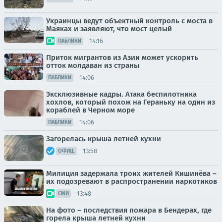
Украинцы ведут объектный контроль с моста в
Маяках и заявляют, что мост целый
14:16
ПАБЛИКИ
Приток мигрантов из Азии может ускорить
отток молдаван из страны
14:06
ПАБЛИКИ
Эксклюзивные кадры. Атака беспилотника
хохлов, который похож на Гераньку на один из
кораблей в Черном море
14:06
ПАБЛИКИ
Загорелась крыша летней кухни
13:58
ОФИЦ.
Милиция задержала троих жителей Кишинёва –
их подозревают в распространении наркотиков
13:48
СМИ
На фото – последствия пожара в Бендерах, где
горела крыша летней кухни