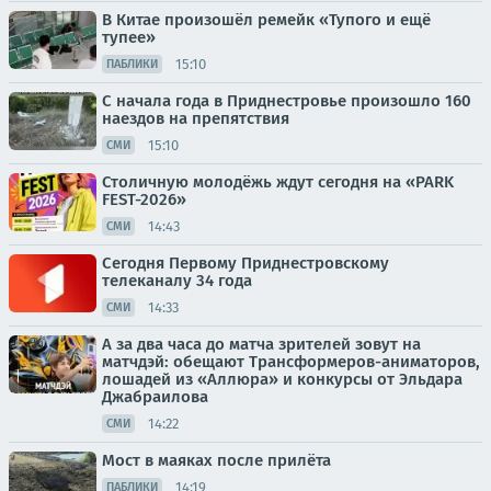
В Китае произошёл ремейк «Тупого и ещё
тупее»
15:10
ПАБЛИКИ
С начала года в Приднестровье произошло 160
наездов на препятствия
15:10
СМИ
Столичную молодёжь ждут сегодня на «PARK
FEST-2026»
14:43
СМИ
Сегодня Первому Приднестровскому
телеканалу 34 года
14:33
СМИ
А за два часа до матча зрителей зовут на
матчдэй: обещают Трансформеров-аниматоров,
лошадей из «Аллюра» и конкурсы от Эльдара
Джабраилова
14:22
СМИ
Мост в маяках после прилёта
14:19
ПАБЛИКИ