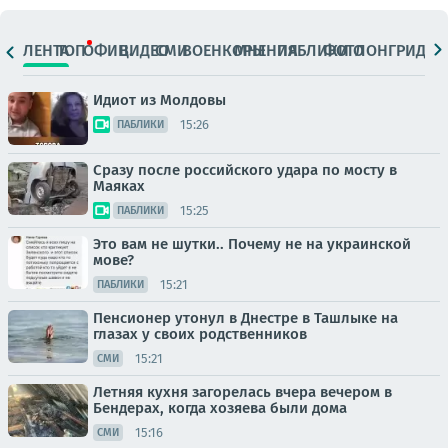
ЛЕНТА
ТОП
ОФИЦ.
ВИДЕО
СМИ
ВОЕНКОРЫ
МНЕНИЯ
ПАБЛИКИ
ФОТО
ЛОНГРИДЫ
Идиот из Молдовы
15:26
ПАБЛИКИ
Сразу после российского удара по мосту в
Маяках
15:25
ПАБЛИКИ
Это вам не шутки.. Почему не на украинской
мове?
15:21
ПАБЛИКИ
Пенсионер утонул в Днестре в Ташлыке на
глазах у своих родственников
15:21
СМИ
Летняя кухня загорелась вчера вечером в
Бендерах, когда хозяева были дома
15:16
СМИ