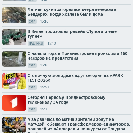
Летняя кухня загорелась вчера вечером в
Бендерах, когда хозяева были дома
15:16
СМИ
В Китае произошёл ремейк «Тупого и ещё
тупее»
15:10
ПАБЛИКИ
С начала года в Приднестровье произошло 160
наездов на препятствия
15:10
СМИ
Столичную молодёжь ждут сегодня на «PARK
FEST-2026»
14:43
СМИ
Сегодня Первому Приднестровскому
телеканалу 34 года
14:33
СМИ
А за два часа до матча зрителей зовут на
матчдэй: обещают Трансформеров-аниматоров,
лошадей из «Аллюра» и конкурсы от Эльдара