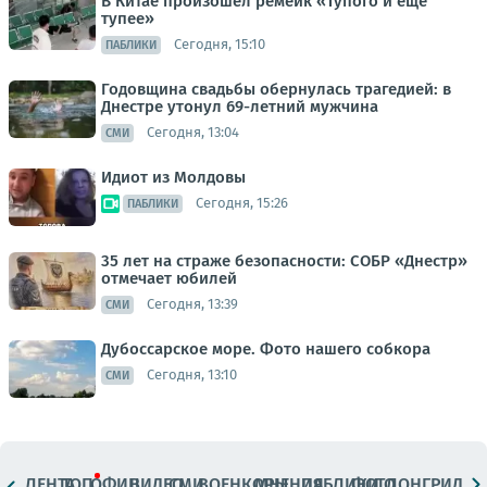
В Китае произошёл ремейк «Тупого и ещё
тупее»
Сегодня, 15:10
ПАБЛИКИ
Годовщина свадьбы обернулась трагедией: в
Днестре утонул 69-летний мужчина
Сегодня, 13:04
СМИ
Идиот из Молдовы
Сегодня, 15:26
ПАБЛИКИ
35 лет на страже безопасности: СОБР «Днестр»
отмечает юбилей
Сегодня, 13:39
СМИ
Дубоссарское море. Фото нашего собкора
Сегодня, 13:10
СМИ
ЛЕНТА
ТОП
ОФИЦ.
ВИДЕО
СМИ
ВОЕНКОРЫ
МНЕНИЯ
ПАБЛИКИ
ФОТО
ЛОНГРИДЫ